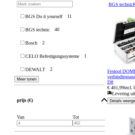
BGS technic
11
BGS Do it yourself
40
BGS technic
2
Bosch
1
CELO Befestigungssysteme
2
DEWALT
Festool DOM
verbindingsa
Meer tonen
D8
€ 461,99
incl.
Levering ui
prijs (€)
Details weerg
Van
Tot