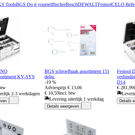
KS Tools
BGS Do it yourself
fischer
Bosch
DEWALT
Festool
CELO Befes
INO
BGS schroefhaak assortiment 151
Festool
ssortiment KV-SYS
delig.
verbindi
-19 %
D14
 btw
Adviesprijs
€ 13,06
€ 281,99
€ 10,59
incl. btw
terlijk 2-3 werkdagen
Leveri
Levering uiterlijk 1 werkdag
even
Details 
Details weergeven