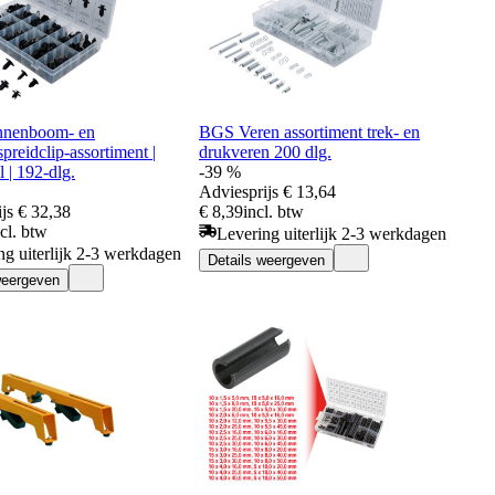
nenboom- en
BGS Veren assortiment trek- en
spreidclip-assortiment |
drukveren 200 dlg.
l | 192-dlg.
-39 %
Adviesprijs
€ 13,64
js
€ 32,38
€ 8,39
incl. btw
ncl. btw
Levering uiterlijk 2-3 werkdagen
ng uiterlijk 2-3 werkdagen
Details weergeven
weergeven