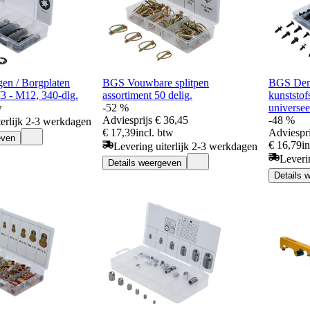
en / Borgplaten
BGS Vouwbare splitpen
BGS Den
M3 - M12, 340-dlg.
assortiment 50 delig.
kunststof
w
-52 %
universee
Adviesprijs
€ 36,45
-48 %
terlijk 2-3 werkdagen
€ 17,39
incl. btw
Adviespri
even
€ 16,79
i
Levering uiterlijk 2-3 werkdagen
Leveri
Details weergeven
Details 