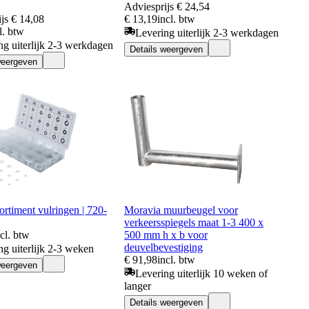
Adviesprijs
€ 24,54
js
€ 14,08
€ 13,19
incl. btw
l. btw
Levering uiterlijk 2-3 werkdagen
ng uiterlijk 2-3 werkdagen
Details weergeven
weergeven
rtiment vulringen | 720-
Moravia muurbeugel voor
verkeersspiegels maat 1-3 400 x
ncl. btw
500 mm h x b voor
deuvelbevestiging
ng uiterlijk 2-3 weken
€ 91,98
incl. btw
weergeven
Levering uiterlijk 10 weken of
langer
Details weergeven