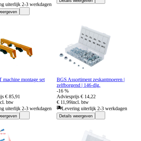
Details weergeven
ng uiterlijk 2-3 werkdagen
weergeven
machine montage set
BGS Assortiment zeskantmoeren |
zelfborgend | 146-dlg.
-16 %
js
€ 85,91
Adviesprijs
€ 14,22
ncl. btw
€ 11,99
incl. btw
ng uiterlijk 2-3 werkdagen
Levering uiterlijk 2-3 werkdagen
weergeven
Details weergeven