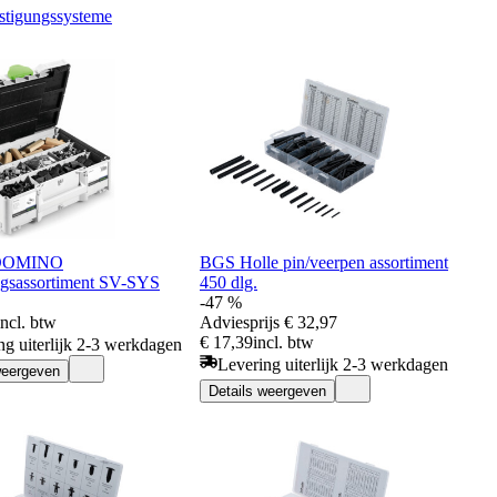
tigungssysteme
 DOMINO
BGS Holle pin/veerpen assortiment
ngsassortiment SV-SYS
450 dlg.
-47 %
incl. btw
Adviesprijs
€ 32,97
€ 17,39
incl. btw
ng uiterlijk 2-3 werkdagen
Levering uiterlijk 2-3 werkdagen
weergeven
Details weergeven