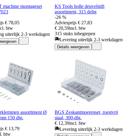
machine montageset
KS Tools holle deuvelstift
7023
assortiment, 315 delig
-26 %
js
€ 78,05
Adviesprijs
€ 27,83
ncl. btw
€ 20,59
incl. btw
315 stuks inbegrepen
ng uiterlijk 2-3 werkdagen
Levering uiterlijk 2-3 werkdagen
weergeven
Details weergeven
klemmen assortiment Ø
BGS Zeskantmoerenset, roestvrij
 mm 150 dlg.
staal, 300-dlg.
€ 12,39
incl. btw
js
€ 13,79
Levering uiterlijk 2-3 werkdagen
l. btw