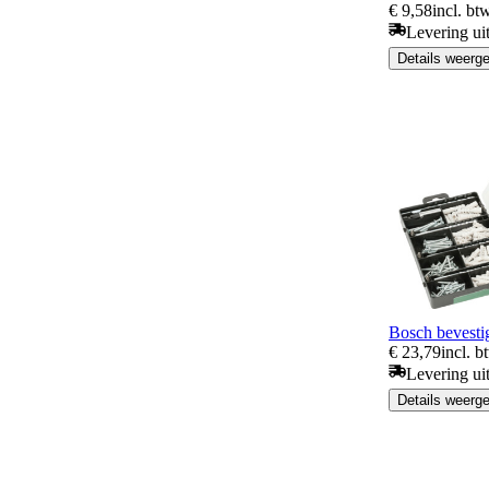
€ 9,58
incl. bt
Levering ui
Details weerg
Bosch bevesti
€ 23,79
incl. b
Levering ui
Details weerg