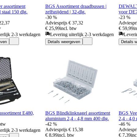
 assortiment
BGS Assortiment draadbussen |
DEWALT 
 staal 150 dlg.
zelfsnijdend | 32-dlg.
voor DE
-30 %
-23 %
22,37
Adviesprijs
€ 37,32
Adviespri
w
€ 25,99
incl. btw
€ 59,99
i
terlijk 2-3 werkdagen
Levering uiterlijk 2-3 werkdagen
Leveri
even
Details weergeven
Details 
sortiment E480,
BGS Blindklinknagel assortiment
BGS Veer
aluminium 2,4 - 4,8 mm 400 dlg.
2,4 - 4,0
 btw
-42 %
-46 %
Adviesprijs
€ 15,38
Adviespri
terlijk 2-3 werkdagen
€ 8,99
incl. btw
€ 7,39
inc