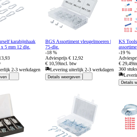
rself karabijnhaak
BGS Assortiment vleugelmoeren |
KS Tools
0 x 5 mm 12 dlg.
75-dlg.
assortime
-18 %
-19 %
13,93
Adviesprijs
€ 12,92
Adviespri
w
€ 10,59
incl. btw
€ 29,49
i
360 stuk
terlijk 2-3 werkdagen
Levering uiterlijk 2-3 werkdagen
Leveri
even
Details weergeven
Details 