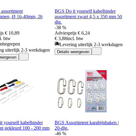
 assortiment
BGS Do it yourself kabelbinder
mmen, Ø 16-40mm, 26
assortiment zwart 4,5 x 350 mm 50
dlg.
-38 %
js
€ 10,89
Adviesprijs
€ 6,24
l. btw
€ 3,88
incl. btw
inbegrepen
Levering uiterlijk 2-3 werkdagen
ng uiterlijk 2-3 werkdagen
Details weergeven
weergeven
t yourself kabelbinder
BGS Assortiment karabijnhaken |
ent gekleurd 100 - 200 mm
20-dlg.
-46 %