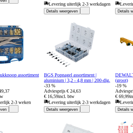
even
Levering uiterlijk 2-3 werkdagen
Leveri
Details weergeven
Details 
ukknoop assortiment
BGS Popnagel assortiment |
DEWALT 
aluminium | 3,2 - 4,8 mm | 200-dlg.
(groot)
-33 %
-19 %
49,37
Adviesprijs
€ 24,63
Adviespri
tw
€ 16,59
incl. btw
€ 69,99
i
terlijk 2-3 weken
Levering uiterlijk 2-3 werkdagen
Leveri
even
Details weergeven
Details 