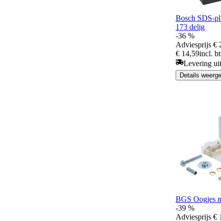
Bosch SDS-plu
173 delig
-36 %
Adviesprijs
€ 
€ 14,59
incl. b
Levering ui
Details weerg
BGS Oogjes mo
-39 %
Adviesprijs
€ 