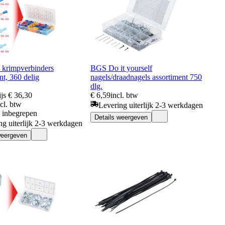
 krimpverbinders
BGS Do it yourself
nt, 360 delig
nagels/draadnagels assortiment 750
dlg.
js
€ 36,30
€ 6,59
incl. btw
ncl. btw
Levering uiterlijk 2-3 werkdagen
s inbegrepen
Details weergeven
ng uiterlijk 2-3 werkdagen
weergeven