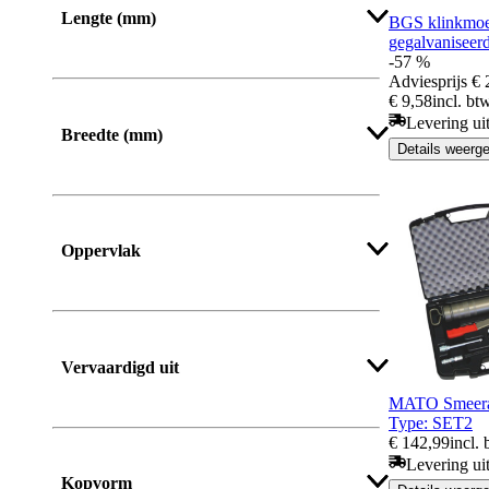
Lengte (mm)
BGS klinkmoer
gegalvaniseerd
-57 %
Van
Tot
Adviesprijs
€ 
€ 9,58
incl. bt
Levering ui
Breedte (mm)
Details weerg
Van
Tot
Oppervlak
Vervaardigd uit
MATO Smeeras
Type: SET2
€ 142,99
incl.
Meer tonen
Levering ui
Kopvorm