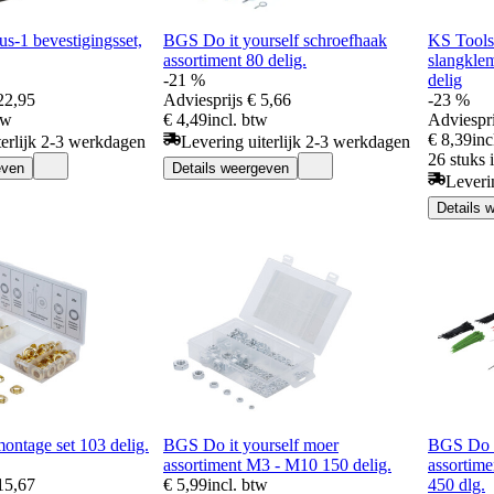
s-1 bevestigingsset,
BGS Do it yourself schroefhaak
KS Tools
assortiment 80 delig.
slangkle
-21 %
delig
22,95
Adviesprijs
€ 5,66
-23 %
tw
€ 4,49
incl. btw
Adviespri
€ 8,39
inc
terlijk 2-3 werkdagen
Levering uiterlijk 2-3 werkdagen
26 stuks 
even
Details weergeven
Leveri
Details 
ntage set 103 delig.
BGS Do it yourself moer
BGS Do i
assortiment M3 - M10 150 delig.
assortim
15,67
€ 5,99
incl. btw
450 dlg.