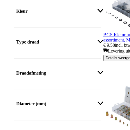
Kleur
BGS Klemring
assortiment, 
Type draad
€ 9,58
incl. bt
Levering ui
Details weerg
Draadafmeting
Diameter (mm)