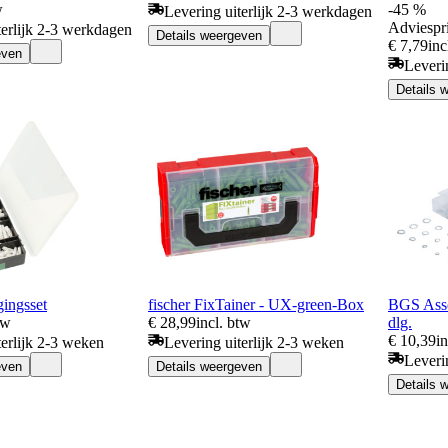
w
-45 %
Levering uiterlijk 2-3 werkdagen
Adviespri
terlijk 2-3 werkdagen
Details weergeven
€ 7,79
inc
even
Leveri
Details 
gingsset
fischer FixTainer - UX-green-Box
BGS Asso
tw
€ 28,99
incl. btw
dlg.
€ 10,39
i
terlijk 2-3 weken
Levering uiterlijk 2-3 weken
Leveri
even
Details weergeven
Details 