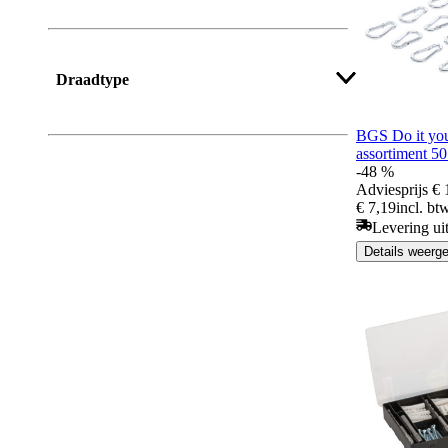
Draadtype
BGS Do it you
assortiment 5
-48 %
Adviesprijs
€ 
€ 7,19
incl. bt
Levering ui
Details weerg