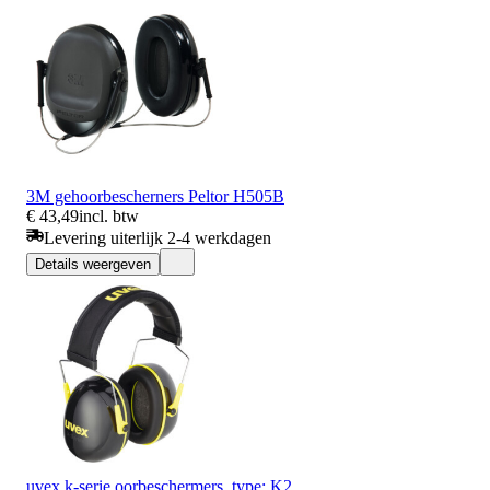
3M gehoorbescherners Peltor H505B
€ 43,49
incl. btw
Levering uiterlijk 2-4 werkdagen
Details weergeven
uvex k-serie oorbeschermers, type: K2