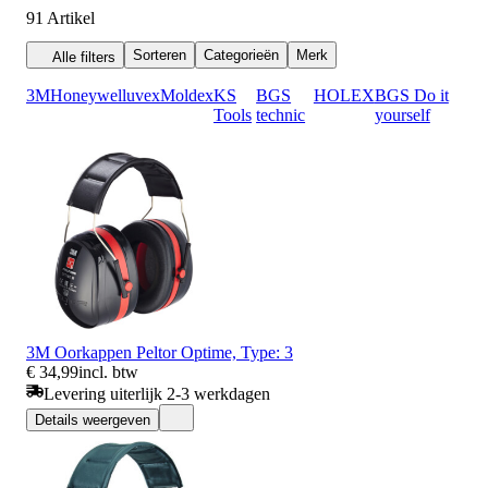
91
Artikel
Sorteren
Categorieën
Merk
Alle filters
3M
Honeywell
uvex
Moldex
KS
BGS
HOLEX
BGS Do it
Tools
technic
yourself
3M Oorkappen Peltor Optime, Type: 3
€ 34,99
incl. btw
Levering uiterlijk 2-3 werkdagen
Details weergeven