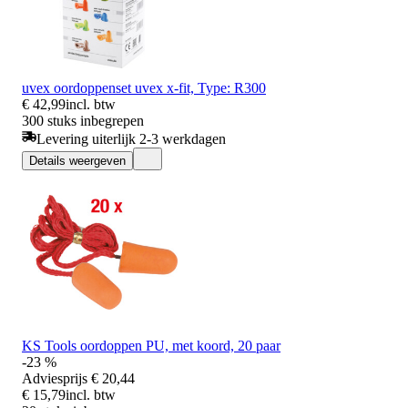
uvex oordoppenset uvex x-fit, Type: R300
€ 42,99
incl. btw
300 stuks inbegrepen
Levering uiterlijk 2-3 werkdagen
Details weergeven
KS Tools oordoppen PU, met koord, 20 paar
-23 %
Adviesprijs
€ 20,44
€ 15,79
incl. btw