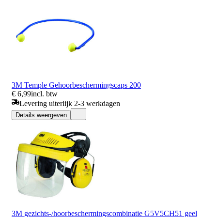
3M Temple Gehoorbeschermingscaps 200
€ 6,99
incl. btw
Levering uiterlijk 2-3 werkdagen
Details weergeven
3M gezichts-/hoorbeschermingscombinatie G5V5CH51 geel