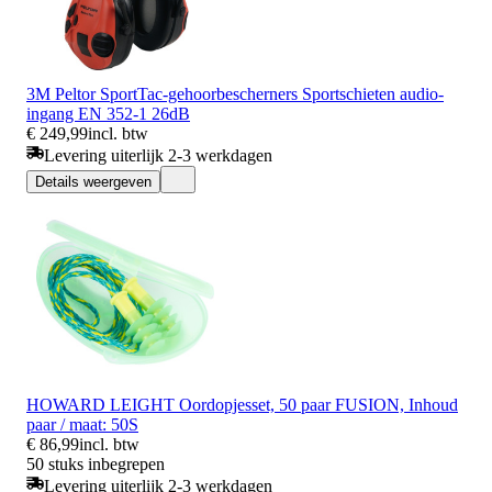
3M Peltor SportTac-gehoorbescherners Sportschieten audio-
ingang EN 352-1 26dB
€ 249,99
incl. btw
Levering uiterlijk 2-3 werkdagen
Details weergeven
HOWARD LEIGHT Oordopjesset, 50 paar FUSION, Inhoud
paar / maat: 50S
€ 86,99
incl. btw
50 stuks inbegrepen
Levering uiterlijk 2-3 werkdagen