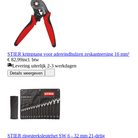
STIER krimptang voor adereindhulzen zeskantpersing 16 mm²
€ 82,99
incl. btw
Levering uiterlijk 2-3 werkdagen
Details weergeven
STIER ringsteeksleutelset SW 6 - 32 mm 21-delig