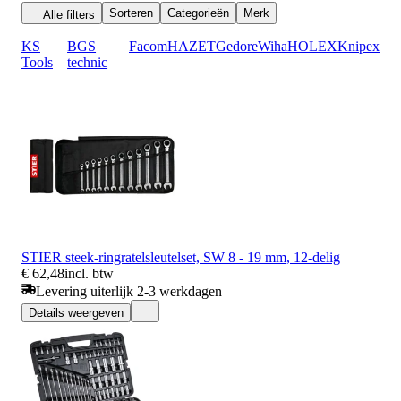
Sorteren
Categorieën
Merk
Alle filters
KS
BGS
Facom
HAZET
Gedore
Wiha
HOLEX
Knipex
Tools
technic
STIER steek-ringratelsleutelset, SW 8 - 19 mm, 12-delig
€ 62,48
incl. btw
Levering uiterlijk 2-3 werkdagen
Details weergeven