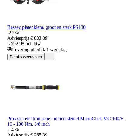
Bessey platenklem, groot en sterk PS130
-29 %
Adviesprijs
€ 833,89
€ 592,98
incl. btw
Levering uiterlijk 1 werkdag
Details weergeven
Proxxon elektronische momentsleutel MicroClick MC 100/E,
10 - 100 Nm, 3/8 inch
-14 %
Adviesprijs
€ 265,39