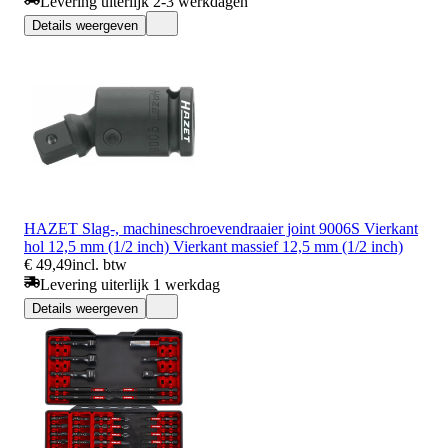
Levering uiterlijk 2-3 werkdagen
Details weergeven
HAZET Slag-, machineschroevendraaier joint 9006S Vierkant
hol 12,5 mm (1/2 inch) Vierkant massief 12,5 mm (1/2 inch)
€ 49,49
incl. btw
Levering uiterlijk 1 werkdag
Details weergeven