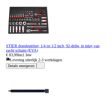
STIER dopsleutelset, 1/4 en 1/2 inch, 92-delig, in inlay van
zacht schuim (EVA)
€ 83,99
incl. btw
Levering uiterlijk 2-3 werkdagen
Details weergeven