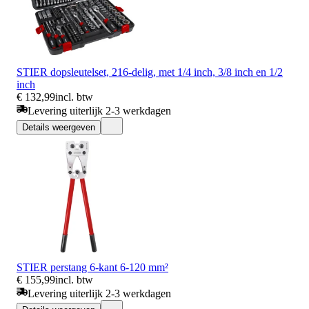
STIER dopsleutelset, 216-delig, met 1/4 inch, 3/8 inch en 1/2
inch
€ 132,99
incl. btw
Levering uiterlijk 2-3 werkdagen
Details weergeven
STIER perstang 6-kant 6-120 mm²
€ 155,99
incl. btw
Levering uiterlijk 2-3 werkdagen