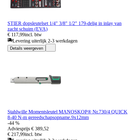
STIER dopsleutelset 1/4" 3/8" 1/2" 179-delig in inlay van
zacht schuim (EVA)
€ 117,99
incl. btw
Levering uiterlijk 2-3 werkdagen
Details weergeven
Stahlwille Momentsleutel MANOSKOP® Nr.730/4 QUICK
8-40 N-m gereedschapsopname.9x12mm
-44 %
Adviesprijs
€ 389,52
€ 217,99
incl. btw