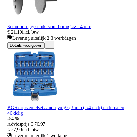
Spandoorn, geschikt voor boring -⌀ 14 mm
€ 21,19
incl. btw
Levering uiterlijk 2-3 werkdagen
Details weergeven
BGS dopsleutelset aandrijving 6,3 mm (1/4 inch) inch maten
46 delig
-64 %
Adviesprijs
€ 76,97
€ 27,99
incl. btw
Levering uiterlijk 1 werkdag