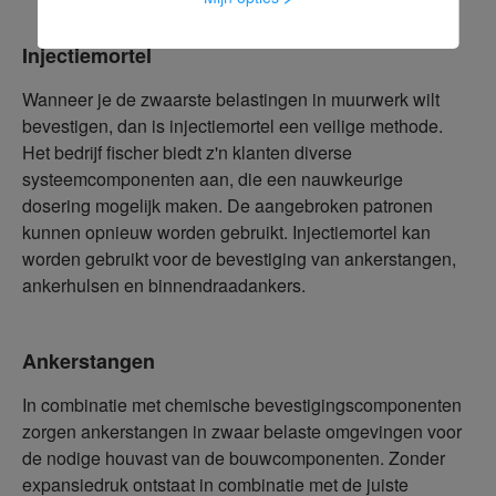
Injectiemortel
Wanneer je de zwaarste belastingen in muurwerk wilt
bevestigen, dan is injectiemortel een veilige methode.
Het bedrijf fischer biedt z'n klanten diverse
systeemcomponenten aan, die een nauwkeurige
dosering mogelijk maken. De aangebroken patronen
kunnen opnieuw worden gebruikt. Injectiemortel kan
worden gebruikt voor de bevestiging van ankerstangen,
ankerhulsen en binnendraadankers.
Ankerstangen
In combinatie met chemische bevestigingscomponenten
zorgen ankerstangen in zwaar belaste omgevingen voor
de nodige houvast van de bouwcomponenten. Zonder
expansiedruk ontstaat in combinatie met de juiste