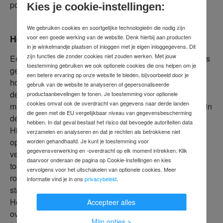
poorten en deuren wordt dit type deuvel toegepast.
Kies je cookie-instellingen:
We gebruiken cookies en soortgelijke technologieën die nodig zijn
Het doorsteekanker
voor een goede werking van de website. Denk hierbij aan producten
in je winkelmandje plaatsen of inloggen met je eigen inloggegevens. Dit
zijn functies die zonder cookies niet zouden werken. Met jouw
Een doorsteekanker is een zeer sterk stalen anker. Het is
toestemming gebruiken we ook optionele cookies die ons helpen om je
geschikt voor bevestigingen op gescheurd beton of bij
een betere ervaring op onze website te bieden, bijvoorbeeld door je
hoge seismische belastingen. De montage vindt op
gebruik van de website te analyseren of gepersonaliseerde
dezelfde wijze plaats als bij een gewone deuvel. Na het
productaanbevelingen te tonen. Je toestemming voor optionele
cookies omvat ook de overdracht van gegevens naar derde landen
maken van een boorgat sla je het anker met een hamer in
die geen met de EU vergelijkbaar niveau van gegevensbescherming
de muur en draait de moer met het juiste koppel aan.
hebben. In dat geval bestaat het risico dat bevoegde autoriteiten data
Hierdoor oefent de conische bout een drukspanning uit
verzamelen en analyseren en dat je rechten als betrokkene niet
op de wand van het boorgat. Het bedrijf biedt
worden gehandhaafd. Je kunt je toestemming voor
gegevensverwerking en -overdracht op elk moment intrekken. Klik
verschillende ankers aan voor verschillende
daarvoor onderaan de pagina op Cookie-instellingen en kies
toepassingen. Ze zijn gemaakt van normaal staal, niet-
vervolgens voor het uitschakelen van optionele cookies. Meer
roestend, thermisch verzinkt staal of een van de
informatie vind je in ons
privacybeleid
.
staalsoorten die bijzonder bestand zijn tegen corrosie.
Het doorsteekanker brengt de belastingen betrouwbaar
Accepteer alles
over op het verankeringsgebied.
Mijn opties
>