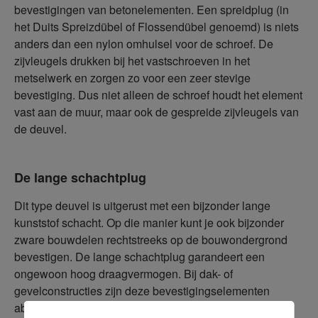
bevestigingen van betonelementen. Een spreidplug (in
het Duits Spreizdübel of Flossendübel genoemd) is niets
anders dan een nylon omhulsel voor de schroef. De
zijvleugels drukken bij het vastschroeven in het
metselwerk en zorgen zo voor een zeer stevige
bevestiging. Dus niet alleen de schroef houdt het element
vast aan de muur, maar ook de gespreide zijvleugels van
de deuvel.
De lange schachtplug
Dit type deuvel is uitgerust met een bijzonder lange
kunststof schacht. Op die manier kunt je ook bijzonder
zware bouwdelen rechtstreeks op de bouwondergrond
bevestigen. De lange schachtplug garandeert een
ongewoon hoog draagvermogen. Bij dak- of
gevelconstructies zijn deze bevestigingselementen
absoluut betrouwbaar, ook bij een zware hangkast,