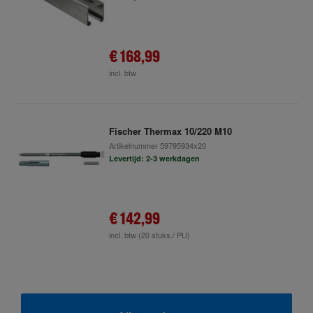
€ 168,99
incl. btw
Fischer Thermax 10/220 M10
Artikelnummer
59795934x20
Levertijd: 2-3 werkdagen
€ 142,99
incl. btw
(20 stuks./ PU)