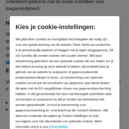
ontwikkelingsteams met de beste praktijken voor
toegankelijkheid.
Neem contact met ons op
Kies je cookie-instellingen:
We verwelkomen feedback over onze
We gebruiken cookies en soortgelijke technologieën die nodig zijn
toegankelijkheidsinspanningen. Als u problemen
voor een goede werking van de website. Denk hierbij aan producten
ondervindt of suggesties heeft voor verbetering, neem
in je winkelmandje plaatsen of inloggen met je eigen inloggegevens. Dit
dan contact met ons op:
zijn functies die zonder cookies niet zouden werken. Met jouw
toestemming gebruiken we ook optionele cookies die ons helpen om je
Meld een probleem
een betere ervaring op onze website te bieden, bijvoorbeeld door je
Externe links
gebruik van de website te analyseren of gepersonaliseerde
productaanbevelingen te tonen. Je toestemming voor optionele
Voor meer informatie over toegankelijkheidsnormen kunt
cookies omvat ook de overdracht van gegevens naar derde landen
u de volgende bronnen raadplegen:
die geen met de EU vergelijkbaar niveau van gegevensbescherming
hebben. In dat geval bestaat het risico dat bevoegde autoriteiten data
verzamelen en analyseren en dat je rechten als betrokkene niet
Web Content Accessibility Guidelines (WCAG)
worden gehandhaafd. Je kunt je toestemming voor
Accessible Rich Internet Applications (WAI-ARIA)
gegevensverwerking en -overdracht op elk moment intrekken. Klik
daarvoor onderaan de pagina op Cookie-instellingen en kies
vervolgens voor het uitschakelen van optionele cookies. Meer
informatie vind je in ons
privacybeleid
.