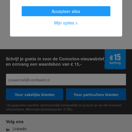
Accepteer alles
Mijn opties
>
Schrijf je gratis in voor de Contorion-nieuwsbrief
en ontvang een waardebon van € 15,-
Voor zakelijke klanten
Voor particuliere klanten
*Je gegevens worden vertrouwelijk behandeld en je kunt je op elk moment
uitschrijven. Minimale bestelwaarde: € 100,-
Volg ons
Linkedin