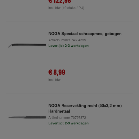
€ 122,98
incl. btw
(19 stuks./ PU)
NOGA Speciaal schraapmes, gebogen
Artikelnummer
74664555
Levertijd: 2-3 werkdagen
€ 8,99
incl. btw
NOGA Reservekling recht (50x3,2 mm)
Hardmetaal
Artikelnummer
70797872
Levertijd: 2-3 werkdagen