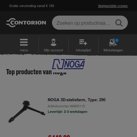
Gratis verzending vanaf € 150
Veelgestelde vragen
0
menu
Mijn account
Inkooplijst
Winkelwagen
Top producten van Noga
NOGA 3D-statiefarm, Type: 290
Artikelnummer
66800115
Levertijd: 2-3 werkdagen