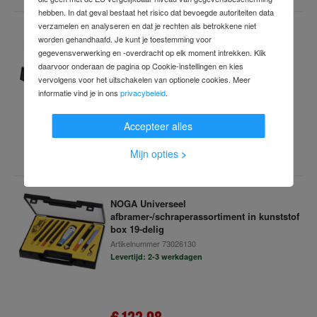
hebben. In dat geval bestaat het risico dat bevoegde autoriteiten data
verzamelen en analyseren en dat je rechten als betrokkene niet
NOGA Opname voor meetstatief, Type: K1
worden gehandhaafd. Je kunt je toestemming voor
gegevensverwerking en -overdracht op elk moment intrekken. Klik
Artikelnummer
67258874
daarvoor onderaan de pagina op Cookie-instellingen en kies
Levertijd: 2-3 werkdagen
vervolgens voor het uitschakelen van optionele cookies. Meer
informatie vind je in ons
privacybeleid
.
€ 35,49
Accepteer alles
incl. btw
Mijn opties
>
NOGA Universeel
afbramer-/schraperassortiment in kunststof
box 19-delig
Artikelnummer
73026130
Levertijd: 2-3 werkdagen