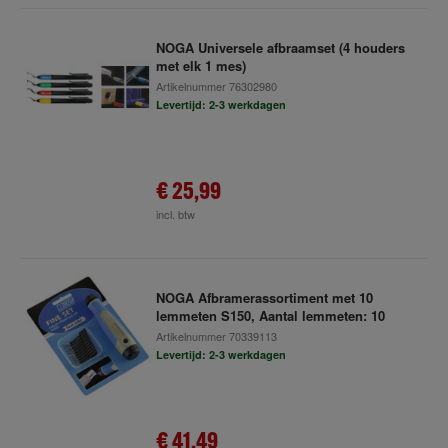
NOGA Universele afbraamset (4 houders
met elk 1 mes)
Artikelnummer
76302980
Levertijd: 2-3 werkdagen
€ 25,99
incl. btw
NOGA Afbramerassortiment met 10
lemmeten S150, Aantal lemmeten: 10
Artikelnummer
70339113
Levertijd: 2-3 werkdagen
€ 41,49