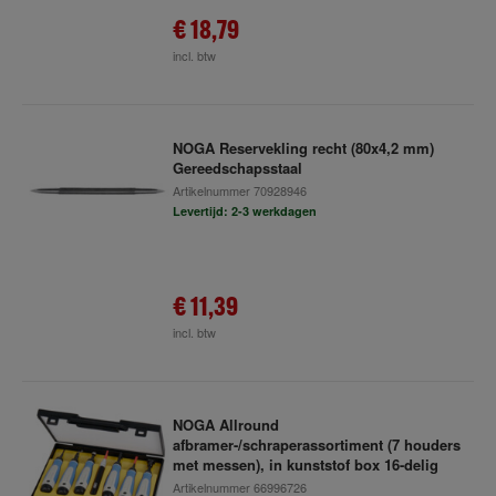
€ 18,79
incl. btw
NOGA Reservekling recht (80x4,2 mm)
Gereedschapsstaal
Artikelnummer
70928946
Levertijd: 2-3 werkdagen
€ 11,39
incl. btw
NOGA Allround
afbramer-/schraperassortiment (7 houders
met messen), in kunststof box 16-delig
Artikelnummer
66996726