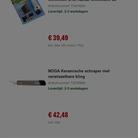
Artikelnummer
70404650
Levertijd: 2-3 werkdagen
€ 39,49
incl. btw
(20 stuks./ PU)
NOGA Keramische schraper met
verwisselbare kling
Artikelnummer
72239686
Levertijd: 2-3 werkdagen
€ 42,48
incl. btw