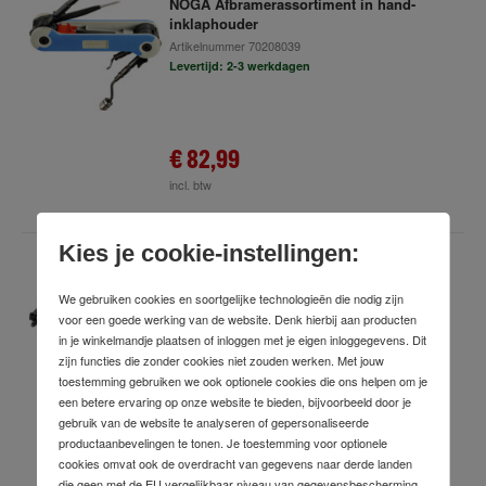
NOGA Afbramerassortiment in hand-
inklaphouder
Artikelnummer
70208039
Levertijd: 2-3 werkdagen
€ 82,99
incl. btw
Kies je cookie-instellingen:
NOGA Dubbele afbramer met 2 HSS-
snijschijven
We gebruiken cookies en soortgelijke technologieën die nodig zijn
Artikelnummer
67521022
voor een goede werking van de website. Denk hierbij aan producten
Levertijd: 2-3 werkdagen
in je winkelmandje plaatsen of inloggen met je eigen inloggegevens. Dit
zijn functies die zonder cookies niet zouden werken. Met jouw
toestemming gebruiken we ook optionele cookies die ons helpen om je
een betere ervaring op onze website te bieden, bijvoorbeeld door je
gebruik van de website te analyseren of gepersonaliseerde
€ 31,48
productaanbevelingen te tonen. Je toestemming voor optionele
incl. btw
cookies omvat ook de overdracht van gegevens naar derde landen
die geen met de EU vergelijkbaar niveau van gegevensbescherming