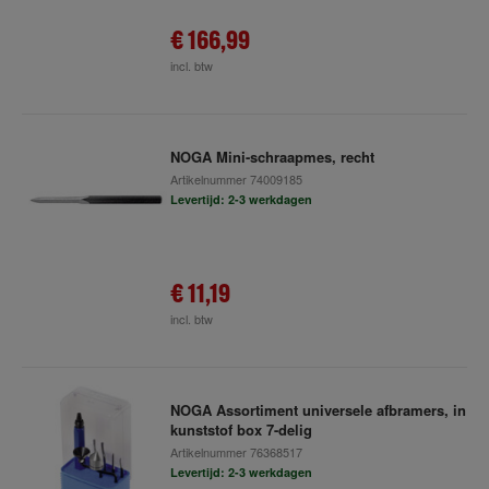
€ 166,99
incl. btw
NOGA Mini-schraapmes, recht
Artikelnummer
74009185
Levertijd: 2-3 werkdagen
€ 11,19
incl. btw
NOGA Assortiment universele afbramers, in
kunststof box 7-delig
Artikelnummer
76368517
Levertijd: 2-3 werkdagen