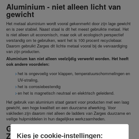
Aluminium - niet alleen licht van
gewicht
Het metaal aluminium wordt vooral gekenmerkt door zijn lage gewicht
en is zeer stabiel. Naast staal is dit het meest gebruikte metaal. Het
is niet alleen uit economisch, maar ook uit ecologisch perspectief
verstandig om te gebruiken, want het is 100 procent recyclebaar.
Daarom gebruikt Zarges dit lichte metaal vooral bij de vervaardiging
van zijn producten.
Aluminium kan niet alleen veelzijdig verwerkt worden. Het heeft
ook andere voordelen:
het is ongevoelig voor klappen, temperatuurschommelingen en
UV-straling,
het is corrosiebestendig
en het is magnetisch neutraal en elektrisch geleidend.
Het gebruik van aluminium staat garant voor producten met een laag
gewicht, een hoge kwaliteit en een duurzame afwerking. Voor
vaklieden zijn daarom niet alleen de ladders van Zarges duurzame en
veilige hulpmiddelen in hun dagelijkse werkzaamheden.
Goed verpakt en vervoerd met
Zarges
Kies je cookie-instellingen: