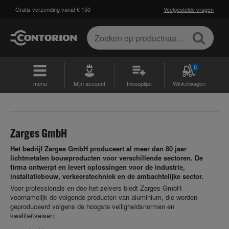
Gratis verzending vanaf € 150
Veelgestelde vragen
0
menu
Mijn account
Inkooplijst
Winkelwagen
Zarges GmbH
Het bedrijf Zarges GmbH produceert al meer dan 80 jaar
lichtmetalen bouwproducten voor verschillende sectoren. De
firma ontwerpt en levert oplossingen voor de industrie,
installatiebouw, verkeerstechniek en de ambachtelijke sector.
Voor professionals en doe-het-zelvers biedt Zarges GmbH
voornamelijk de volgende producten van aluminium, die worden
geproduceerd volgens de hoogste veiligheidsnormen en
kwaliteitseisen: