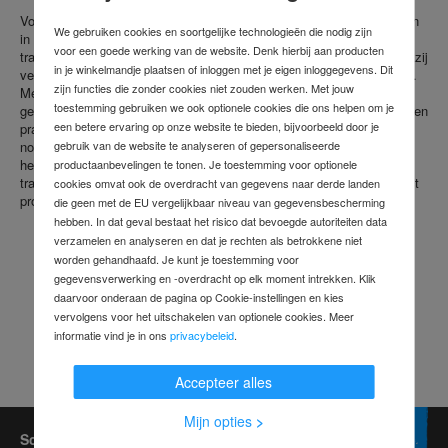
Voor het transport en de opslag van gereedschap biedt Zarges kisten
We gebruiken cookies en soortgelijke technologieën die nodig zijn
in verschillende uitvoeringen voor professionele behoeften. De
voor een goede werking van de website. Denk hierbij aan producten
transportboxen zijn niet alleen goed doordacht en stabiel, maar dankzij
in je winkelmandje plaatsen of inloggen met je eigen inloggegevens. Dit
verschillende accessoires voldoen ze ook aan individuele behoeften.
zijn functies die zonder cookies niet zouden werken. Met jouw
Met zijn kisten voor kleine onderdelen, scheidingswanden en
toestemming gebruiken we ook optionele cookies die ons helpen om je
gereedschapstassen heeft Zargas voor elke vakman een duurzame en
een betere ervaring op onze website te bieden, bijvoorbeeld door je
praktische oplossing voor het inpakken van het dagelijkse
gebruik van de website te analyseren of gepersonaliseerde
noodzakelijke arbeidsmiddelen. Door het gebruik van aluminium
hebben de kisten een laag basisgewicht en zijn daardoor voor het
productaanbevelingen te tonen. Je toestemming voor optionele
transporteren van bijvoorbeeld machines en gereedschap een perfect
cookies omvat ook de overdracht van gegevens naar derde landen
product dat zeer stabiel is.
die geen met de EU vergelijkbaar niveau van gegevensbescherming
hebben. In dat geval bestaat het risico dat bevoegde autoriteiten data
verzamelen en analyseren en dat je rechten als betrokkene niet
worden gehandhaafd. Je kunt je toestemming voor
gegevensverwerking en -overdracht op elk moment intrekken. Klik
daarvoor onderaan de pagina op Cookie-instellingen en kies
vervolgens voor het uitschakelen van optionele cookies. Meer
informatie vind je in ons
privacybeleid
.
Accepteer alles
Mijn opties
>
Schrijf je gratis in voor de Contorion-nieuwsbrief