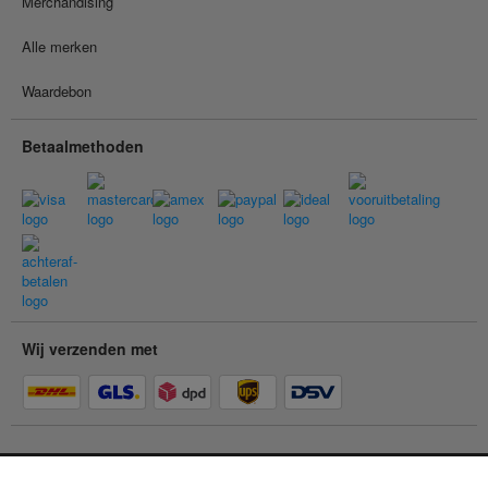
Merchandising
Alle merken
Waardebon
Betaalmethoden
Wij verzenden met
Je bent in de
particuliere klantenwinkel