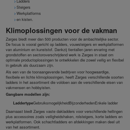
Ladders
Steigers
Werkplatforms
en kisten.
Klimoplossingen voor de vakman
Zarges biedt meer dan 500 producten voor de ambachtelijke sector.
De focus is vooral gericht op ladders, vouwsteigers en werkplatformen
van aluminium en kunststof. Dankzij tientallen jaren ervaring met
grondstoffen en sectoroverschrijdend werk is Zarges in staat om
optimale productoplossingen te ontwikkelen die zowel veilig en flexibel
in gebruik als duurzaam zijn.
Als een van de toonaangevende bedrijven voor hoogwaardige,
flexibele en lichte klimoplossingen, heeft Zarges verschillende soorten
ladders in het assortiment die voldoen aan de verschillende eisen van
vakmensen en hobbyisten.
Gangbare modellen zijn:
Laddertype
GebruiksmogelijkheidBijzonderheden
Enkele ladder
Daarnaast biedt Zarges vaste dakladders voor verschillende hellingen
plus accessoires zoals veiligheidshaken, rolsteigers, korte ladders en
werkplatformen. Ook schachtladders en afdekkingen maken deel uit
van het assortiment.