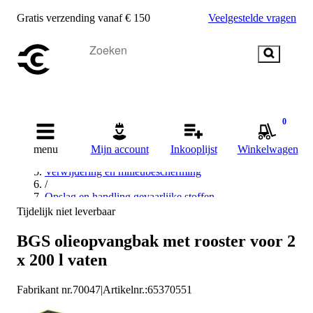
Gratis verzending vanaf € 150
Veelgestelde vragen
Home
0
/
Bedrijfsuitrusting en bouwplaatsbenodigdheden
menu
Mijn account
Inkooplijst
Winkelwagen
/
Verwijdering en milieubescherming
/
Opslag en handling gevaarlijke stoffen
/
Tijdelijk niet leverbaar
Opvangbak
/
BGS olieopvangbak met rooster voor 2
BGS technic Opvangbak
x 200 l vaten
Fabrikant nr.
70047
|
Artikelnr.
:
65370551