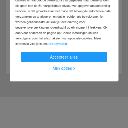
cookies omvat ook de overdracht van gegevens naar derde landen
die geen met de EU vergelijkbaar niveau van gegevensbescherming
hebben. In dat geval bestaat het risico dat bevoegde autoriteiten data
verzamelen en analyseren en dat je rechten als betrokkene niet
worden gehandhaafd. Je kunt je toestemming voor
Pers
gegevensverwerking en -overdracht op elk moment intrekken. Klik
daarvoor onderaan de pagina op Cookie-instellingen en kies
Contorion Netherlands B.V.
vervolgens voor het uitschakelen van optionele cookies. Meer
Floris van Adrichemkade 14
informatie vind je in ons
privacybeleid
.
2025PZ Haarlem
Accepteer alles
E-mail schrijven
Mijn opties
>