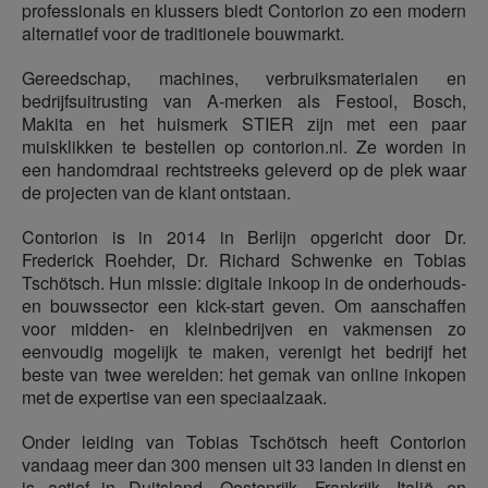
professionals en klussers biedt Contorion zo een modern
alternatief voor de traditionele bouwmarkt.
Gereedschap, machines, verbruiksmaterialen en
bedrijfsuitrusting van A-merken als Festool, Bosch,
Makita en het huismerk STIER zijn met een paar
muisklikken te bestellen op contorion.nl. Ze worden in
een handomdraai rechtstreeks geleverd op de plek waar
de projecten van de klant ontstaan.
Contorion is in 2014 in Berlijn opgericht door Dr.
Frederick Roehder, Dr. Richard Schwenke en Tobias
Tschötsch. Hun missie: digitale inkoop in de onderhouds-
en bouwssector een kick-start geven. Om aanschaffen
voor midden- en kleinbedrijven en vakmensen zo
eenvoudig mogelijk te maken, verenigt het bedrijf het
beste van twee werelden: het gemak van online inkopen
met de expertise van een speciaalzaak.
Onder leiding van Tobias Tschötsch heeft Contorion
vandaag meer dan 300 mensen uit 33 landen in dienst en
is actief in Duitsland, Oostenrijk, Frankrijk, Italië en