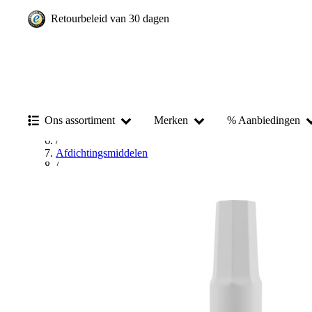
Retourbeleid van 30 dagen
Home
/
Chemisch-technische producten
/
Ons assortiment
Merken
% Aanbiedingen
Dichtingsmiddelen en vulmateriaal
/
Afdichtingsmiddelen
/
Draadafdichtingen
/
Draadafdichtingsmiddelen
/
Loctite Draadafdichtingsmiddelen