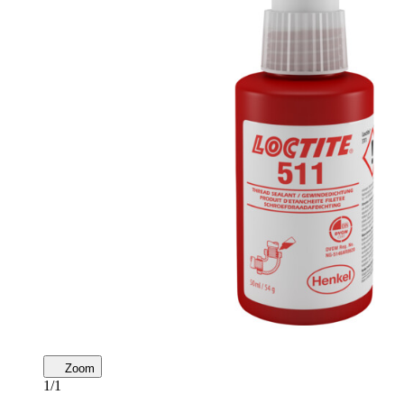
Zoom
1/1