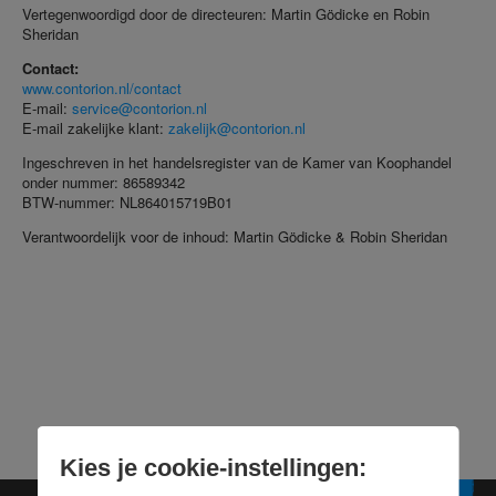
Vertegenwoordigd door de directeuren: Martin Gödicke en Robin
Sheridan
Contact:
www.contorion.nl/contact
E-mail:
service@contorion.nl
E-mail zakelijke klant:
zakelijk@contorion.nl
Ingeschreven in het handelsregister van de Kamer van Koophandel
onder nummer: 86589342
BTW-nummer: NL864015719B01
Verantwoordelijk voor de inhoud: Martin Gödicke & Robin Sheridan
Kies je cookie-instellingen: