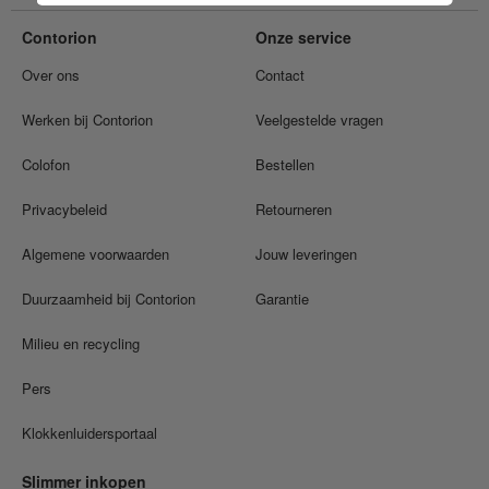
Contorion
Onze service
Over ons
Contact
Werken bij Contorion
Veelgestelde vragen
Colofon
Bestellen
Privacybeleid
Retourneren
Algemene voorwaarden
Jouw leveringen
Duurzaamheid bij Contorion
Garantie
Milieu en recycling
Pers
Klokkenluidersportaal
Slimmer inkopen