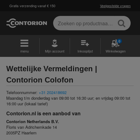
Gratis verzending vanaf € 150
Veelgestelde vragen
0
menu
Mijn account
Inkooplijst
Winkelwagen
Wettelijke Vermeldingen |
Contorion Colofon
Telefoonnummer:
+31 202418692
Maandag t/m donderdag van 09:00 tot 16:30 uur; en vrijdag 09:00 tot
16:00 uur (lokaal tarief)
Contorion.nl is een aanbod van
Contorion Netherlands B.V.
Floris van Adrichemkade 14
2035PZ Haarlem