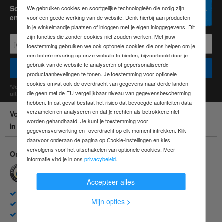
Schrijf je gratis in voor de Contorion-nieuwsbrief
We gebruiken cookies en soortgelijke technologieën die nodig zijn
en ontvang een waardebon van € 15,-
voor een goede werking van de website. Denk hierbij aan producten
in je winkelmandje plaatsen of inloggen met je eigen inloggegevens. Dit
zijn functies die zonder cookies niet zouden werken. Met jouw
toestemming gebruiken we ook optionele cookies die ons helpen om je
een betere ervaring op onze website te bieden, bijvoorbeeld door je
gebruik van de website te analyseren of gepersonaliseerde
Voor zakelijke klanten
Voor particuliere klanten
productaanbevelingen te tonen. Je toestemming voor optionele
cookies omvat ook de overdracht van gegevens naar derde landen
*Je gegevens worden vertrouwelijk behandeld en je kunt je op elk moment
die geen met de EU vergelijkbaar niveau van gegevensbescherming
uitschrijven. Minimale bestelwaarde: € 100,-
hebben. In dat geval bestaat het risico dat bevoegde autoriteiten data
verzamelen en analyseren en dat je rechten als betrokkene niet
Volg ons
worden gehandhaafd. Je kunt je toestemming voor
Linkedin
gegevensverwerking en -overdracht op elk moment intrekken. Klik
daarvoor onderaan de pagina op Cookie-instellingen en kies
vervolgens voor het uitschakelen van optionele cookies. Meer
Onze voordelen
informatie vind je in ons
privacybeleid
.
Accepteer alles
Snelle levering
Mijn opties
>
Gratis verzending vanaf € 150
Retourbeleid van 30 dagen