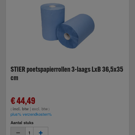
STIER poetspapierrollen 3-laags LxB 36,5x35
cm
€ 44,49
incl. btw
|
excl. btw
(
)
plus% verzendkosten%
Aantal stuks