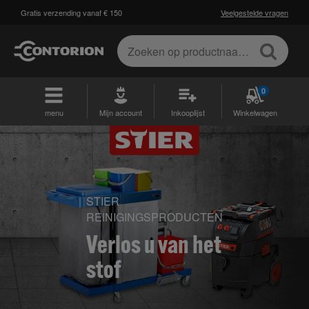
Gratis verzending vanaf € 150
Veelgestelde vragen
0
menu
Mijn account
Inkooplijst
Winkelwagen
STIER
REINIGINGSPRODUCTEN
Verlos u van het
stof