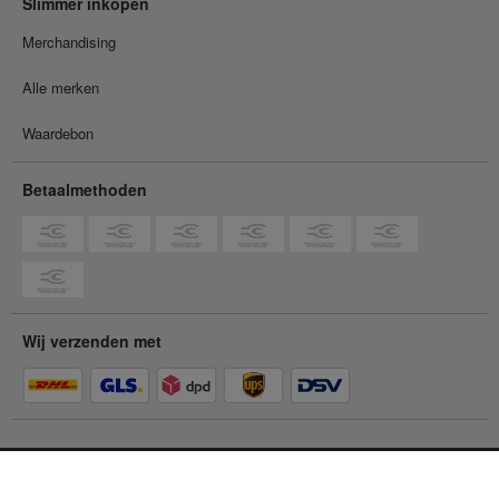
Slimmer inkopen
Merchandising
Alle merken
Waardebon
Betaalmethoden
Wij verzenden met
Je bent in de
particuliere klantenwinkel