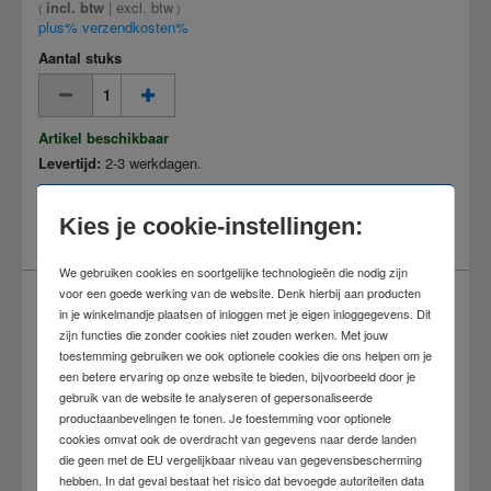
incl. btw
|
excl. btw
(
)
plus% verzendkosten%
Aantal stuks
Artikel beschikbaar
Levertijd:
2-3 werkdagen.
In winkelwagen
Kies je cookie-instellingen:
We gebruiken cookies en soortgelijke technologieën die nodig zijn
voor een goede werking van de website. Denk hierbij aan producten
in je winkelmandje plaatsen of inloggen met je eigen inloggegevens. Dit
zijn functies die zonder cookies niet zouden werken. Met jouw
toestemming gebruiken we ook optionele cookies die ons helpen om je
een betere ervaring op onze website te bieden, bijvoorbeeld door je
gebruik van de website te analyseren of gepersonaliseerde
productaanbevelingen te tonen. Je toestemming voor optionele
cookies omvat ook de overdracht van gegevens naar derde landen
die geen met de EU vergelijkbaar niveau van gegevensbescherming
hebben. In dat geval bestaat het risico dat bevoegde autoriteiten data