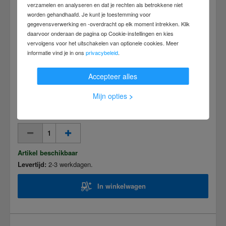
verzamelen en analyseren en dat je rechten als betrokkene niet
worden gehandhaafd. Je kunt je toestemming voor
STIER poetspapierrollen, 3-laags, 30 cm
gegevensverwerking en -overdracht op elk moment intrekken. Klik
daarvoor onderaan de pagina op Cookie-instellingen en kies
lengte x 23 cm breedte
vervolgens voor het uitschakelen van optionele cookies. Meer
informatie vind je in ons
privacybeleid
.
€ 44,49
Accepteer alles
incl. btw
|
excl. btw
(
)
Mijn opties
>
plus% verzendkosten%
Aantal stuks
Artikel beschikbaar
Levertijd:
2-3 werkdagen.
In winkelwagen