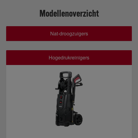
Modellenoverzicht
Nat-droogzuigers
Hogedrukreinigers