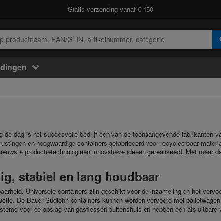
Gratis verzending vanaf € 150
edingen
ag de dag is het succesvolle bedrijf een van de toonaangevende fabrikanten 
rustingen en hoogwaardige containers gefabriceerd voor recycleerbaar materia
 nieuwste productietechnologieën innovatieve ideeën gerealiseerd. Met meer
ig, stabiel en lang houdbaar
arheid. Universele containers zijn geschikt voor de inzameling en het vervoer
ructie. De Bauer Südlohn containers kunnen worden vervoerd met palletwagen, 
estemd voor de opslag van gasflessen buitenshuis en hebben een afsluitbare v