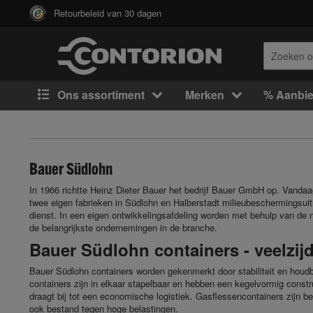
Retourbeleid van 30 dagen
Ons assortiment
Merken
% Aanbi
Bauer Südlohn
In 1966 richtte Heinz Dieter Bauer het bedrijf Bauer GmbH op. Vanda
twee eigen fabrieken in Südlohn en Halberstadt milieubeschermingsuit
dienst. In een eigen ontwikkelingsafdeling worden met behulp van de
de belangrijkste ondernemingen in de branche.
Bauer Südlohn containers - veelzijd
Bauer Südlohn containers worden gekenmerkt door stabiliteit en houdba
containers zijn in elkaar stapelbaar en hebben een kegelvormig const
draagt bij tot een economische logistiek. Gasflessencontainers zijn b
ook bestand tegen hoge belastingen.