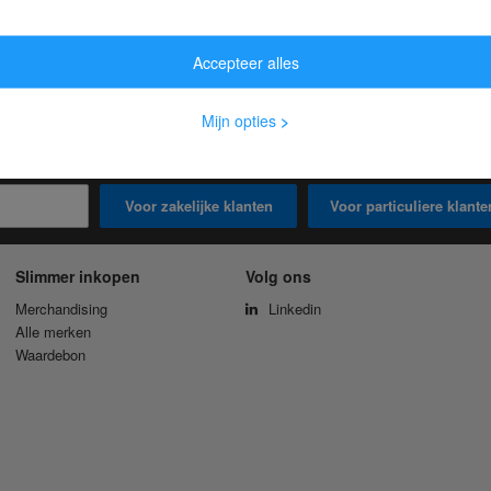
Accepteer alles
Mijn opties
>
-nieuwsbrief en ontvang een waardebon van € 15,-
Voor zakelijke klanten
Voor particuliere klante
Slimmer inkopen
Volg ons
Merchandising
Linkedin
Alle merken
Waardebon