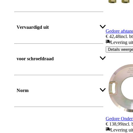
Vervaardigd uit
Gedore afsta
€ 42,48
incl. b
Levering ui
Details weerg
voor schroefdraad
Meer tonen
Norm
Gedore Onderl
€ 138,99
incl.
Levering ui