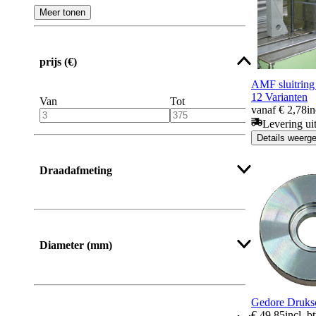
Meer tonen
prijs (€)
AMF sluitrin
12 Varianten
Van
Tot
vanaf € 2,78
in
Levering ui
Details weerg
Draadafmeting
Diameter (mm)
Gedore Druks
Meer tonen
€ 49,85
incl. b