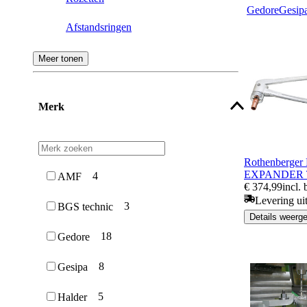
Gedore
Gesip
Afstandsringen
Kogelschijf & conische mof
Meer tonen
Beveiligingsringen
Merk
Schijfringen & Steunschijf
Schotelveer
Rothenberge
Dichtingsringen
EXPANDER 
4
AMF
€ 374,99
incl.
Levering ui
3
BGS technic
Details weerg
18
Gedore
8
Gesipa
5
Halder