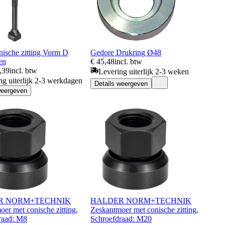
sche zitting Vorm D
Gedore Drukring Ø48
en
€ 45,48
incl. btw
,39
incl. btw
Levering uiterlijk 2-3 weken
ng uiterlijk 2-3 werkdagen
Details weergeven
weergeven
R NORM+TECHNIK
HALDER NORM+TECHNIK
er met conische zitting,
Zeskantmoer met conische zitting,
raad: M8
Schroefdraad: M20