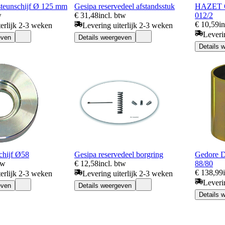
teunschijf Ø 125 mm
Gesipa reservedeel afstandsstuk
HAZET O
w
€ 31,48
incl. btw
012/2
€ 10,59
i
terlijk 2-3 weken
Levering uiterlijk 2-3 weken
Leveri
even
Details weergeven
Details 
chijf Ø58
Gesipa reservedeel borgring
Gedore D
tw
€ 12,58
incl. btw
88/80
€ 138,99
terlijk 2-3 weken
Levering uiterlijk 2-3 weken
Leveri
even
Details weergeven
Details 