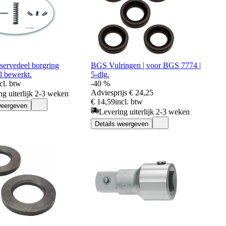
servedeel borgring
BGS Vulringen | voor BGS 7774 |
l bewerkt.
5-dlg.
cl. btw
-40 %
Adviesprijs
€ 24,25
ng uiterlijk 2-3 weken
€ 14,59
incl. btw
weergeven
Levering uiterlijk 2-3 weken
Details weergeven