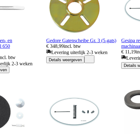
n- en
Gedore Gatenscheibe Gr. 3 (5-gats)
Gesipa re
l 650
€ 348,99
incl. btw
machinaa
€ 11,19
in
Levering uiterlijk 2-3 weken
incl. btw
Leveri
Details weergeven
terlijk 2-3 weken
Details 
even