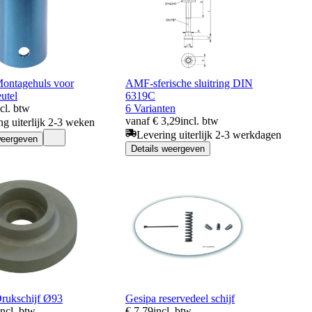
ontagehuls voor
AMF-sferische sluitring DIN
eutel
6319C
ncl. btw
6 Varianten
vanaf € 3,29
incl. btw
ng uiterlijk 2-3 weken
Levering uiterlijk 2-3 werkdagen
weergeven
Details weergeven
rukschijf Ø93
Gesipa reservedeel schijf
incl. btw
€ 7,79
incl. btw