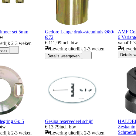
ndmoer set 5mm
Gedore Lange druk-/steunhuls Ø80/
AMF Coni
tw
Ø72
6 Variant
€ 111,99
incl. btw
vanaf € 3
terlijk 2-3 weken
Levering uiterlijk 2-3 weken
Leveri
even
Details 
Details weergeven
egring Gr. 5
Gesipa reservedeel schijf
HALDE
 btw
€ 13,79
incl. btw
Zeskantmo
Schroefd
terlijk 2-3 weken
Levering uiterlijk 2-3 weken