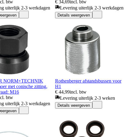
ncl. btw
€ 34,69
incl. btw
ng uiterlijk 2-3 werkdagen
Levering uiterlijk 2-3 werkdagen
weergeven
Details weergeven
R NORM+TECHNIK
Rothenberger afstandsbussen voor
er met conische zitting,
H1
raad: M16
€ 44,99
incl. btw
ncl. btw
Levering uiterlijk 2-3 weken
ng uiterlijk 2-3 werkdagen
Details weergeven
weergeven