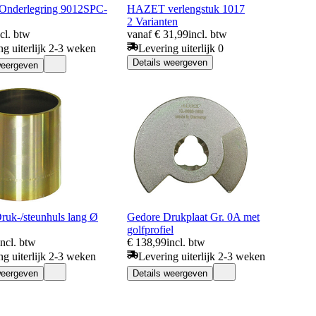
nderlegring 9012SPC-
HAZET verlengstuk 1017
2 Varianten
ncl. btw
vanaf € 31,99
incl. btw
ng uiterlijk 2-3 weken
Levering uiterlijk 0
Details weergeven
weergeven
ruk-/steunhuls lang Ø
Gedore Drukplaat Gr. 0A met
golfprofiel
incl. btw
€ 138,99
incl. btw
ng uiterlijk 2-3 weken
Levering uiterlijk 2-3 weken
weergeven
Details weergeven