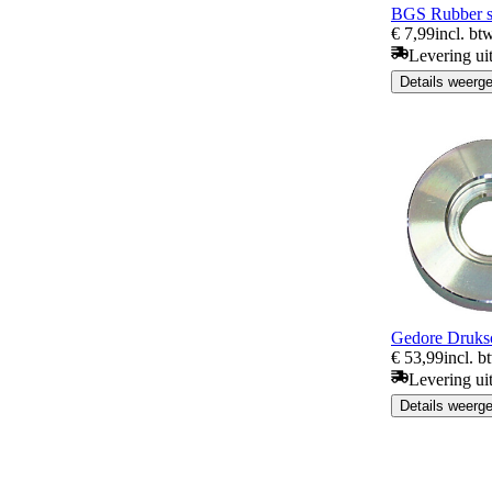
BGS Rubber s
€ 7,99
incl. bt
Levering ui
Details weerg
Gedore Druks
€ 53,99
incl. b
Levering ui
Details weerg