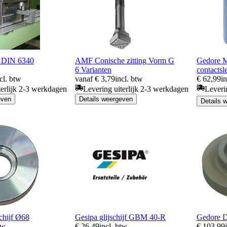
g DIN 6340
AMF Conische zitting Vorm G
Gedore M
6 Varianten
contactsl
cl. btw
vanaf € 3,79
incl. btw
€ 62,99
i
terlijk 2-3 werkdagen
Levering uiterlijk 2-3 werkdagen
Leveri
even
Details weergeven
Details 
chijf Ø68
Gesipa glijschijf GBM 40-R
Gedore D
tw
€ 26,49
incl. btw
€ 103,99