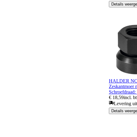
Details weerg
HALDER N
Zeskantmoer me
Schroefdraad
€ 18,59
incl. b
Levering ui
Details weerg