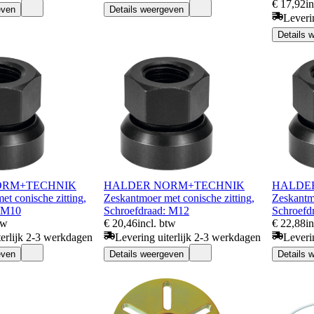
€ 17,92
i
even
Details weergeven
Leveri
Details 
ORM+TECHNIK
HALDER NORM+TECHNIK
HALDE
t conische zitting,
Zeskantmoer met conische zitting,
Zeskantmo
: M10
Schroefdraad: M12
Schroefd
tw
€ 20,46
incl. btw
€ 22,88
i
terlijk 2-3 werkdagen
Levering uiterlijk 2-3 werkdagen
Leveri
even
Details weergeven
Details 