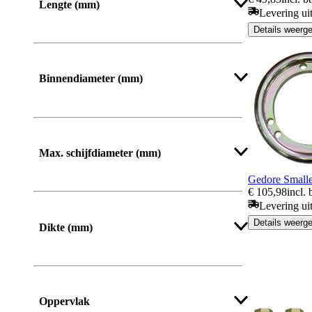
Lengte (mm)
Levering ui
Details weerg
Van
Tot
Binnendiameter (mm)
Meer tonen
Max. schijfdiameter (mm)
Gedore Smalle
€ 105,98
incl.
Levering ui
Details weerg
Dikte (mm)
Meer tonen
Oppervlak