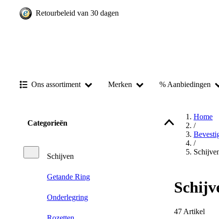
Retourbeleid van 30 dagen
Ons assortiment
Merken
% Aanbiedingen
Home
Categorieën
/
Bevesti
/
Schijve
Schijven
Getande Ring
Schijv
Onderlegring
47
Artikel
Rozetten