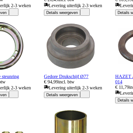
terlijk 2-3 weken
Levering uiterlijk 2-3 weken
Leveri
even
Details weergeven
Details 
 steunring
Gedore Drukschijf Ø77
HAZET Af
 btw
€ 94,99
incl. btw
014
€ 11,79
in
terlijk 2-3 weken
Levering uiterlijk 2-3 weken
Leveri
even
Details weergeven
Details 