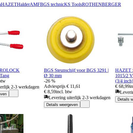
a
HAZET
Halder
AMF
BGS technic
KS Tools
ROTHENBERGER
r ROLOCK
BGS Steunschijf voor BGS 3291 |
HAZET Sc
Tang
Ø 30 mm
1015/2 V
 btw
-26 %
(3/4 inch
Adviesprijs
€ 11,61
€ 68,99
i
terlijk 2-3 werkdagen
€ 8,59
incl. btw
Leveri
even
Levering uiterlijk 2-3 werkdagen
Details 
Details weergeven