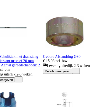
huifstuk met draaistang
Gedore Afstandring Ø30
ierkant massief 20 mm
€ 15,98
incl. btw
) Aantal gereedschappen: 2
Levering uiterlijk 2-3 weken
ncl. btw
Details weergeven
ng uiterlijk 2-3 weken
weergeven