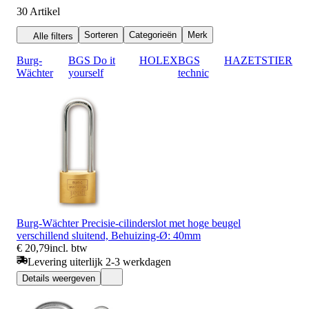
30
Artikel
Sorteren
Categorieën
Merk
Alle filters
Burg-
BGS Do it
HOLEX
BGS
HAZET
STIER
Wächter
yourself
technic
Burg-Wächter Precisie-cilinderslot met hoge beugel
verschillend sluitend, Behuizing-Ø: 40mm
€ 20,79
incl. btw
Levering uiterlijk 2-3 werkdagen
Details weergeven