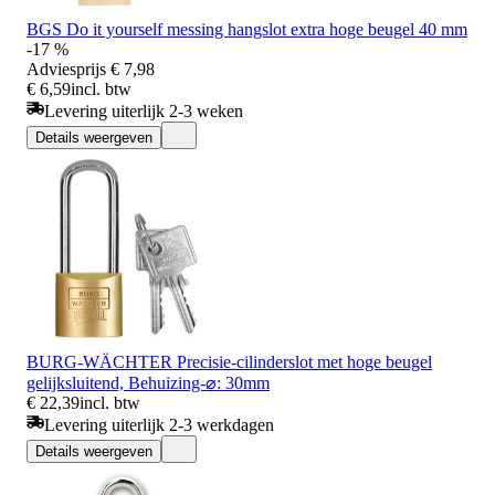
BGS Do it yourself messing hangslot extra hoge beugel 40 mm
-17 %
Adviesprijs
€ 7,98
€ 6,59
incl. btw
Levering uiterlijk 2-3 weken
Details weergeven
BURG-WÄCHTER Precisie-cilinderslot met hoge beugel
gelijksluitend, Behuizing-⌀: 30mm
€ 22,39
incl. btw
Levering uiterlijk 2-3 werkdagen
Details weergeven