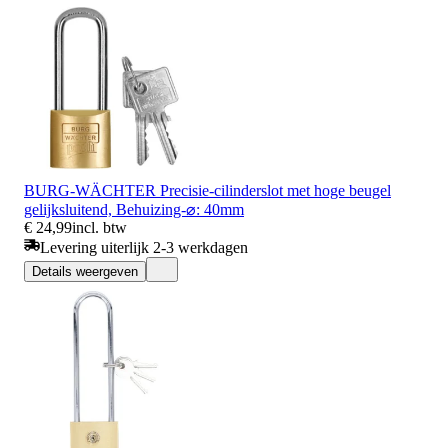
BURG-WÄCHTER Precisie-cilinderslot met hoge beugel
gelijksluitend, Behuizing-⌀: 40mm
€ 24,99
incl. btw
Levering uiterlijk 2-3 werkdagen
Details weergeven