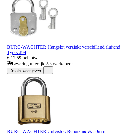
BURG-WÄCHTER Hangslot verzinkt verschillend sluitend,
Type: 394
€ 17,59
incl. btw
Levering uiterlijk 2-3 werkdagen
Details weergeven
BURG-WÄCHTER Cijferslot, Behuizing-⌀: 50mm