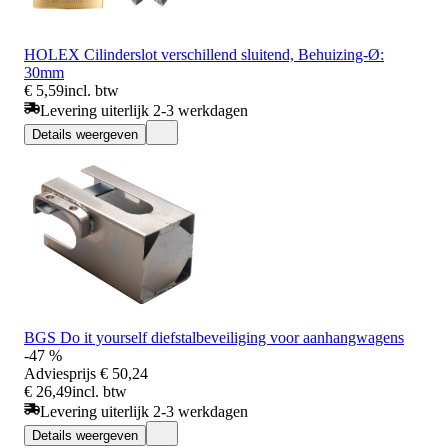
HOLEX Cilinderslot verschillend sluitend, Behuizing-Ø:
30mm
€ 5,59
incl. btw
Levering uiterlijk 2-3 werkdagen
Details weergeven
BGS Do it yourself diefstalbeveiliging voor aanhangwagens
-47 %
Adviesprijs
€ 50,24
€ 26,49
incl. btw
Levering uiterlijk 2-3 werkdagen
Details weergeven