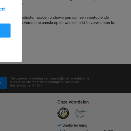
me prestaties.
eid
.
 tevreden: alle producten worden onderworpen aan een voortdurende
t, waarbij een verdere expansie op de wereldmarkt te verwachten is.
*Je gegevens worden vertrouwelijk behandeld en je
kunt je op elk moment uitschrijven. Minimale
n
bestelwaarde: € 100,-
Onze voordelen
Snelle levering