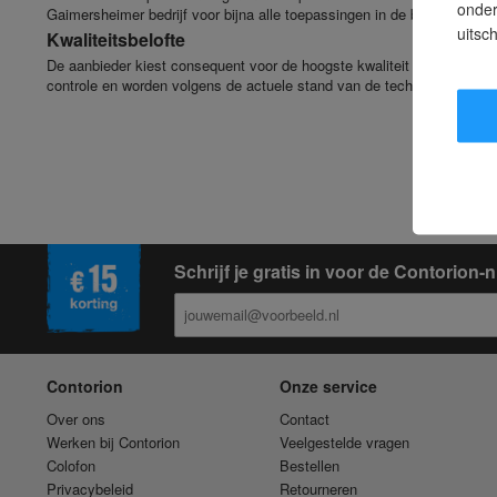
onder
Gaimersheimer bedrijf voor bijna alle toepassingen in de bouw voor a
uitsc
Kwaliteitsbelofte
De aanbieder kiest consequent voor de hoogste kwaliteit en de allermo
controle en worden volgens de actuele stand van de techniek verbeter
Schrijf je gratis in voor de Contorion
Contorion
Onze service
Over ons
Contact
Werken bij Contorion
Veelgestelde vragen
Colofon
Bestellen
Privacybeleid
Retourneren