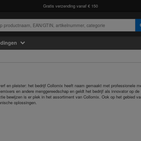
Gratis verzending vanaf € 150
edingen
rf en pleister: het bedrijf Collomix heeft naam gemaakt met professionele m
tiemixers en andere menggereedschap en geldt het bedrijf als innovator op de m
uctie bewijzen is er plek in het assortiment van Collomix. Ook op het gebied 
hnische oplossingen.