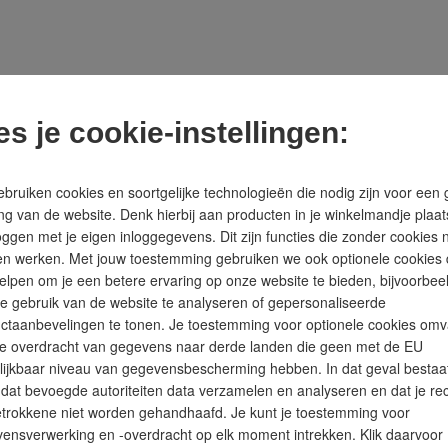
es je cookie-instellingen:
bruiken cookies en soortgelijke technologieën die nodig zijn voor een
ng van de website. Denk hierbij aan producten in je winkelmandje plaa
en XO-R van Collomix vindt iedereen eenvoudig het juiste menggereedschap.
loggen met je eigen inloggegevens. Dit zijn functies die zonder cookies n
n werken. Met jouw toestemming gebruiken we ook optionele cookies 
r POX-S is geschikt voor korrelachtige, gevulde materialen, heeft van een u
elpen om je een betere ervaring op onze website te bieden, bijvoorbee
je gebruik van de website te analyseren of gepersonaliseerde
ctaanbevelingen te tonen. Je toestemming voor optionele cookies omv
allerlei mortelmengers. Ook doe het zelvers weten de voordelen van de perfec
apparaten van Collomix het moeiteloos over. Op professioneel gebied blinkt 
e overdracht van gegevens naar derde landen die geen met de EU
mogelijk, en dat bij een kinderlijk eenvoudige bediening van de Collomix mo
lijkbaar niveau van gegevensbescherming hebben. In dat geval bestaa
o dat bevoegde autoriteiten data verzamelen en analyseren en dat je re
 mengtechniek voor de bouw. Het in Oberhaunstadt opgerichte bedrijf met de hu
etrokkene niet worden gehandhaafd. Je kunt je toestemming voor
en van tientallen miljoenen en is het nog lang niet aan het einde van zijn on
ensverwerking en -overdracht op elk moment intrekken. Klik daarvoor
rk op bouwplaatsen en in de industrie aanzienlijk vergemakkelijkt. Ook same