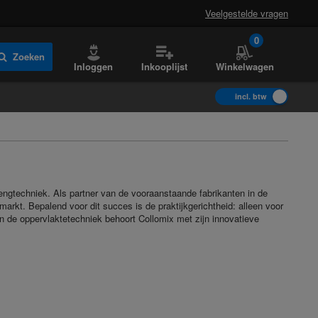
Veelgestelde vragen
0
Zoeken
Inloggen
Inkooplijst
Winkelwagen
incl. btw
engtechniek. Als partner van de vooraanstaande fabrikanten in de
arkt. Bepalend voor dit succes is de praktijkgerichtheid: alleen voor
van de oppervlaktetechniek behoort Collomix met zijn innovatieve