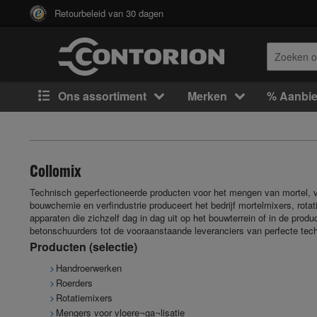
Retourbeleid van 30 dagen
Ons assortiment
Merken
% Aanbi
Collomix
Technisch geperfectioneerde producten voor het mengen van mortel, ve
bouwchemie en verfindustrie produceert het bedrijf mortelmixers, rota
apparaten die zichzelf dag in dag uit op het bouwterrein of in de prod
betonschuurders tot de vooraanstaande leveranciers van perfecte tec
Producten (selectie)
Handroerwerken
Roerders
Rotatiemixers
Mengers voor vloere¬ga¬lisatie