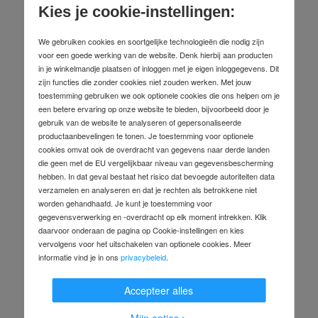
Kies je cookie-instellingen:
ladderschoenen voor een betere slipweerstand en stabiliteit.
Met de 'roll-bar'-traverse kunt u snel en zonder risico op
We gebruiken cookies en soortgelijke technologieën die nodig zijn
rugklachten sportladders naar een andere locatie brengen.
voor een goede werking van de website. Denk hierbij aan producten
De ergo-pad®-gripzone biedt ergonomisch draagcomfort voor
in je winkelmandje plaatsen of inloggen met je eigen inloggegevens. Dit
trapladders voor comfortabel gebruik.
zijn functies die zonder cookies niet zouden werken. Met jouw
De clip-step & gecertificeerde clip-step R13-voetsteun zorgen
toestemming gebruiken we ook optionele cookies die ons helpen om je
voor een hoge slipweerstand, zelfs in natte en olieachtige
een betere ervaring op onze website te bieden, bijvoorbeeld door je
werkruimten.
gebruik van de website te analyseren of gepersonaliseerde
De safe-cap steunverbinding is een geoptimaliseerde
productaanbevelingen te tonen. Je toestemming voor optionele
ladderverbinding met een groter contactoppervlak, 3-voudig
cookies omvat ook de overdracht van gegevens naar derde landen
klinkwerk en hogere wanddikte voor meer stabiliteit en
die geen met de EU vergelijkbaar niveau van gegevensbescherming
hebben. In dat geval bestaat het risico dat bevoegde autoriteiten data
duurzaamheid.
verzamelen en analyseren en dat je rechten als betrokkene niet
worden gehandhaafd. Je kunt je toestemming voor
gegevensverwerking en -overdracht op elk moment intrekken. Klik
daarvoor onderaan de pagina op Cookie-instellingen en kies
vervolgens voor het uitschakelen van optionele cookies. Meer
informatie vind je in ons
privacybeleid
.
Accepteer alles