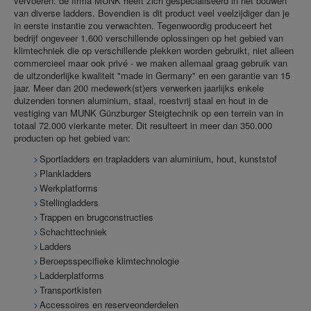
vervoeren: de firma MUNK heeft zich gespecialiseerd in het bouwen
van diverse ladders. Bovendien is dit product veel veelzijdiger dan je
in eerste instantie zou verwachten. Tegenwoordig produceert het
bedrijf ongeveer 1.600 verschillende oplossingen op het gebied van
klimtechniek die op verschillende plekken worden gebruikt, niet alleen
commercieel maar ook privé - we maken allemaal graag gebruik van
de uitzonderlijke kwaliteit "made in Germany" en een garantie van 15
jaar. Meer dan 200 medewerk(st)ers verwerken jaarlijks enkele
duizenden tonnen aluminium, staal, roestvrij staal en hout in de
vestiging van MUNK Günzburger Steigtechnik op een terrein van in
totaal 72.000 vierkante meter. Dit resulteert in meer dan 350.000
producten op het gebied van:
Sportladders en trapladders van aluminium, hout, kunststof
Plankladders
Werkplatforms
Stellingladders
Trappen en brugconstructies
Schachttechniek
Ladders
Beroepsspecifieke klimtechnologie
Ladderplatforms
Transportkisten
Accessoires en reserveonderdelen