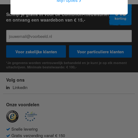
Mijn opties
>
Schrijf je gratis in voor de Contorion-nieuwsbrief
en ontvang een waardebon van € 15,-
Voor zakelijke klanten
Voor particuliere klanten
*Je gegevens worden vertrouwelijk behandeld en je kunt je op elk moment
uitschrijven. Minimale bestelwaarde: € 100,-
Volg ons
Linkedin
Onze voordelen
Snelle levering
Gratis verzending vanaf € 150