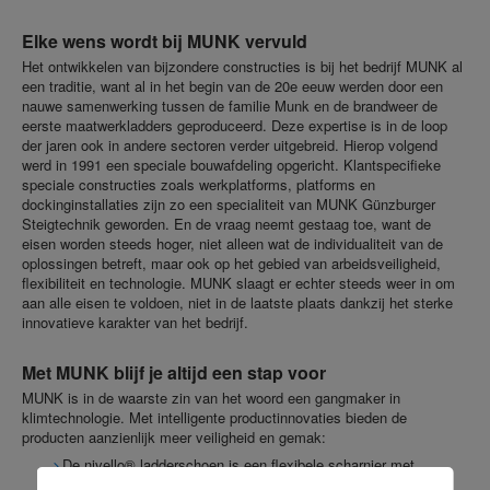
Elke wens wordt bij MUNK vervuld
Het ontwikkelen van bijzondere constructies is bij het bedrijf MUNK al
een traditie, want al in het begin van de 20e eeuw werden door een
nauwe samenwerking tussen de familie Munk en de brandweer de
eerste maatwerkladders geproduceerd. Deze expertise is in de loop
der jaren ook in andere sectoren verder uitgebreid. Hierop volgend
werd in 1991 een speciale bouwafdeling opgericht. Klantspecifieke
speciale constructies zoals werkplatforms, platforms en
dockinginstallaties zijn zo een specialiteit van MUNK Günzburger
Steigtechnik geworden. En de vraag neemt gestaag toe, want de
eisen worden steeds hoger, niet alleen wat de individualiteit van de
oplossingen betreft, maar ook op het gebied van arbeidsveiligheid,
flexibiliteit en technologie. MUNK slaagt er echter steeds weer in om
aan alle eisen te voldoen, niet in de laatste plaats dankzij het sterke
innovatieve karakter van het bedrijf.
Met MUNK blijf je altijd een stap voor
MUNK is in de waarste zin van het woord een gangmaker in
klimtechnologie. Met intelligente productinnovaties bieden de
producten aanzienlijk meer veiligheid en gemak:
De nivello® ladderschoen is een flexibele scharnier met
ondersteuning die vier keer groter is dan conventionele