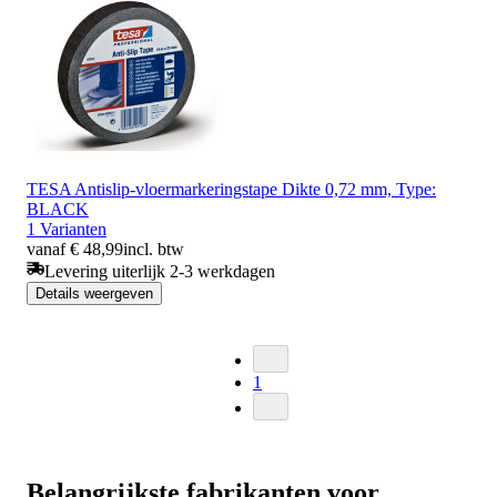
TESA Antislip-vloermarkeringstape Dikte 0,72 mm, Type:
BLACK
1 Varianten
vanaf € 48,99
incl. btw
Levering uiterlijk 2-3 werkdagen
Details weergeven
1
Belangrijkste fabrikanten voor