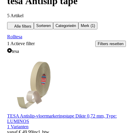
tesa Antislip tape
5
Artikel
Sorteren
Categorieën
Merk (1)
Alle filters
Roll
tesa
1
Actieve filter
Filters resetten
tesa
TESA Antislip-vloermarkeringstape Dikte 0,72 mm, Type:
LUMINOS
1 Varianten
vanaf € 49,99
incl. btw