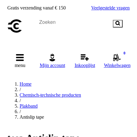
Gratis verzending vanaf € 150
Veelgestelde vragen
0
menu
Mijn account
Inkooplijst
Winkelwagen
Home
/
Chemisch-technische producten
/
Plakband
/
Antislip tape