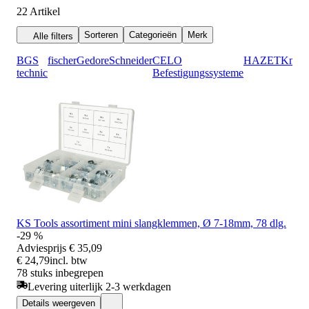
22
Artikel
Sorteren
Categorieën
Merk
Alle filters
BGS
fischer
Gedore
Schneider
CELO
HAZET
Knipe
technic
Befestigungssysteme
KS Tools assortiment mini slangklemmen, Ø 7-18mm, 78 dlg.
-29 %
Adviesprijs
€ 35,09
€ 24,79
incl. btw
78 stuks inbegrepen
Levering uiterlijk 2-3 werkdagen
Details weergeven