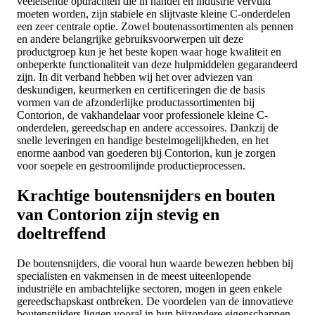
veeleisende opdrachten die in handel en industrie vervuld
moeten worden, zijn stabiele en slijtvaste kleine C-onderdelen
een zeer centrale optie. Zowel boutenassortimenten als pennen
en andere belangrijke gebruiksvoorwerpen uit deze
productgroep kun je het beste kopen waar hoge kwaliteit en
onbeperkte functionaliteit van deze hulpmiddelen gegarandeerd
zijn. In dit verband hebben wij het over adviezen van
deskundigen, keurmerken en certificeringen die de basis
vormen van de afzonderlijke productassortimenten bij
Contorion, de vakhandelaar voor professionele kleine C-
onderdelen, gereedschap en andere accessoires. Dankzij de
snelle leveringen en handige bestelmogelijkheden, en het
enorme aanbod van goederen bij Contorion, kun je zorgen
voor soepele en gestroomlijnde productieprocessen.
Krachtige boutensnijders en bouten
van Contorion zijn stevig en
doeltreffend
De boutensnijders, die vooral hun waarde bewezen hebben bij
specialisten en vakmensen in de meest uiteenlopende
industriële en ambachtelijke sectoren, mogen in geen enkele
gereedschapskast ontbreken. De voordelen van de innovatieve
boutensnijders liggen vooral in hun bijzondere eigenschappen.