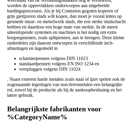
weerstand van de verbindingsstukken nog te verbeteren,
worden de oppervlakken onderworpen aan uitgebreide
hardingsprocessen. Als je bij Contorion gegoten koperen of
grijs gietijzeren studs wilt kopen, dan moet je vooral letten op
gesmede muur- en metselwerk studs, die een sterke studschacht
hebben en daardoor een hoge mate van sterkte. In de meest
uiteenlopende systemen en machines is het nodig om extra
borgsegmenten, zoals splitpennen, aan te brengen. Deze kleine
onderdelen zijn daarom ontworpen in verschillende inch-
afmetingen en ingedeeld in
scharnierpennen volgens DIN 11023
standaardpennen volgens EN ISO 1234 en
veerpluggen volgens DIN 11024
. Naast extreem harde metalen zoals staal of ijzer spelen ook de
zogenaamde legeringen van non-ferrometalen een belangrijke
rol, zowel bij de productie als bij de aankoopbeslissing en het
latere gebruik.
Belangrijkste fabrikanten voor
%CategoryName%