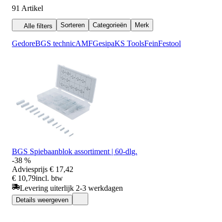
paspennen
91
Artikel
Sorteren
Categorieën
Merk
Alle filters
Gedore
BGS technic
AMF
Gesipa
KS Tools
Fein
Festool
BGS Spiebaanblok assortiment | 60-dlg.
-38 %
Adviesprijs
€ 17,42
€ 10,79
incl. btw
Levering uiterlijk 2-3 werkdagen
Details weergeven