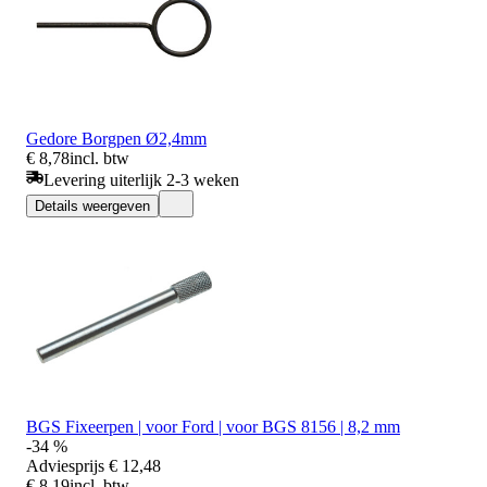
Gedore Borgpen Ø2,4mm
€ 8,78
incl. btw
Levering uiterlijk 2-3 weken
Details weergeven
BGS Fixeerpen | voor Ford | voor BGS 8156 | 8,2 mm
-34 %
Adviesprijs
€ 12,48
€ 8,19
incl. btw