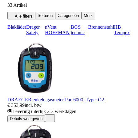
33
Artikel
Sorteren
Categorieën
Merk
Alle filters
Blakläder
Dräger
nVent
BGS
Brennenstuhl
HB
Safety
HOFFMAN
technic
Tempex
DRAEGER enkele gasmeter Pac 6000, Type: O2
€ 353,99
incl. btw
Levering uiterlijk 2-3 werkdagen
Details weergeven