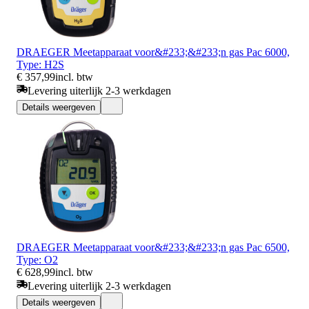
DRAEGER Meetapparaat voor&#233;&#233;n gas Pac 6000,
Type: H2S
€ 357,99
incl. btw
Levering uiterlijk 2-3 werkdagen
Details weergeven
DRAEGER Meetapparaat voor&#233;&#233;n gas Pac 6500,
Type: O2
€ 628,99
incl. btw
Levering uiterlijk 2-3 werkdagen
Details weergeven