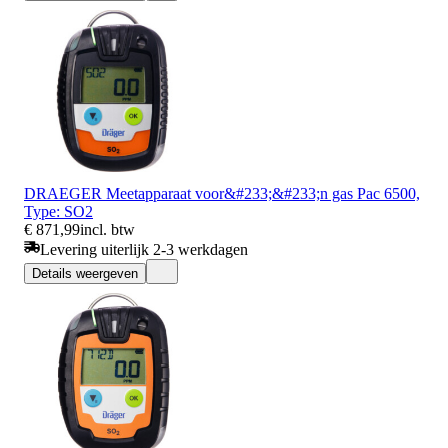
DRAEGER Meetapparaat voor&#233;&#233;n gas Pac 6500,
Type: SO2
€ 871,99
incl. btw
Levering uiterlijk 2-3 werkdagen
Details weergeven