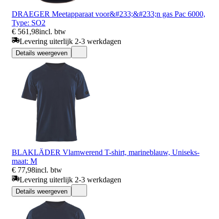
DRAEGER Meetapparaat voor&#233;&#233;n gas Pac 6000,
Type: SO2
€ 561,98
incl. btw
Levering uiterlijk 2-3 werkdagen
Details weergeven
BLAKLÄDER Vlamwerend T-shirt, marineblauw, Uniseks-
maat: M
€ 77,98
incl. btw
Levering uiterlijk 2-3 werkdagen
Details weergeven