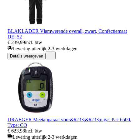
BLAKLÄDER Vlamwerende overall, zwart, Confectiemaat
DE: 52
€ 239,99
incl. btw
Levering uiterlijk 2-3 werkdagen
Details weergeven
DRAEGER Meetapparaat voor&#233;&#233;n gas Pac 6500,
Type: CO
€ 623,98
incl. btw
Levering uiterlijk 2-3 werkdagen