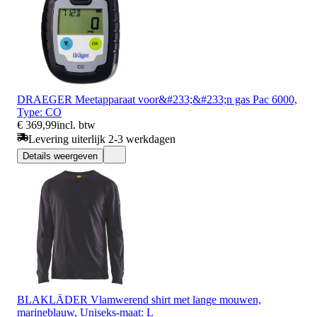
DRAEGER Meetapparaat voor&#233;&#233;n gas Pac 6000,
Type: CO
€ 369,99
incl. btw
Levering uiterlijk 2-3 werkdagen
Details weergeven
BLAKLÄDER Vlamwerend shirt met lange mouwen,
marineblauw, Uniseks-maat: L