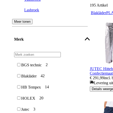
195
Artikel
Lasbroek
Blakläder
PL
Regenbroek
Meer tonen
Damesbroek
Merk
2
BGS technic
JUTEC Hittebe
Confectiemaat
42
Blakläder
€ 291,99
incl.
Levering ui
14
HB Tempex
Details weerg
20
HOLEX
3
Jutec