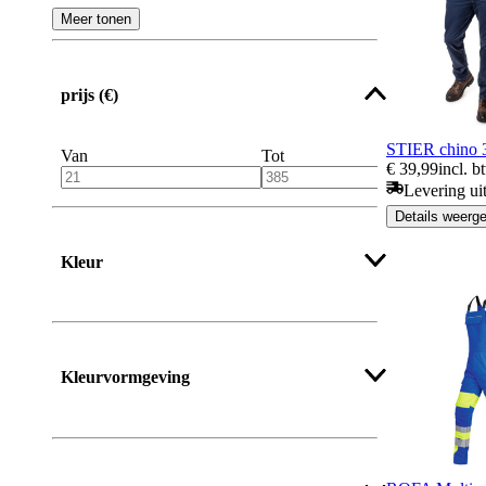
Meer tonen
prijs (€)
STIER chino 
Van
Tot
€ 39,99
incl. b
Levering ui
Details weerg
Kleur
Kleurvormgeving
Meer tonen