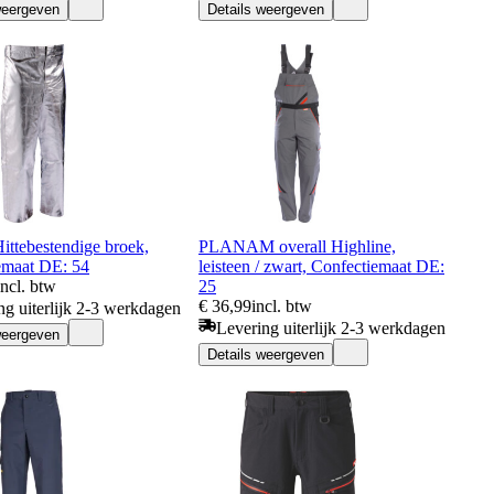
weergeven
Details weergeven
ttebestendige broek,
PLANAM overall Highline,
emaat DE: 54
leisteen / zwart, Confectiemaat DE:
incl. btw
25
€ 36,99
incl. btw
ng uiterlijk 2-3 werkdagen
Levering uiterlijk 2-3 werkdagen
weergeven
Details weergeven