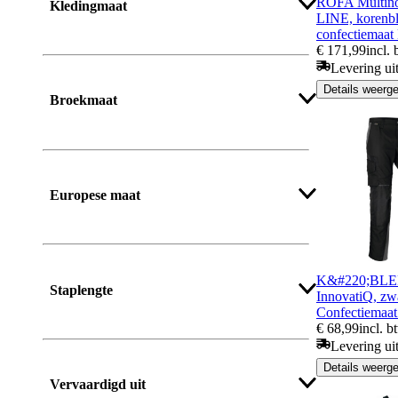
ROFA Multino
Kledingmaat
LINE, korenbl
confectiemaat
€ 171,99
incl.
Levering ui
Meer tonen
Details weerg
Broekmaat
Meer tonen
Europese maat
Meer tonen
K&#220;BLE
Staplengte
InnovatiQ, zwar
Confectiemaat
€ 68,99
incl. b
Levering ui
Details weerg
Vervaardigd uit