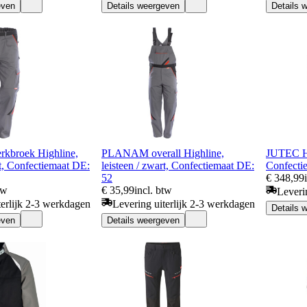
even
Details weergeven
Details 
broek Highline,
PLANAM overall Highline,
JUTEC Hi
rt, Confectiemaat DE:
leisteen / zwart, Confectiemaat DE:
Confecti
52
€ 348,99
tw
€ 35,99
incl. btw
Leveri
terlijk 2-3 werkdagen
Levering uiterlijk 2-3 werkdagen
Details 
even
Details weergeven