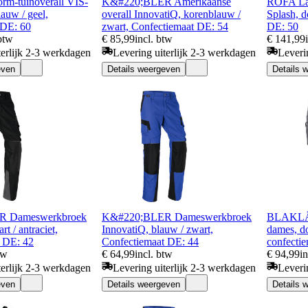
rm-tuinoverall VIS-
K&#220;BLER Amerikaanse
ROFA Las
auw / geel,
overall InnovatiQ, korenblauw /
Splash, d
 DE: 60
zwart, Confectiemaat DE: 54
DE: 50
 btw
€ 85,99
incl. btw
€ 141,99
terlijk 2-3 werkdagen
Levering uiterlijk 2-3 werkdagen
Leveri
even
Details weergeven
Details 
R Dameswerkbroek
K&#220;BLER Dameswerkbroek
BLAKLÄD
t / antraciet,
InnovatiQ, blauw / zwart,
dames, do
 DE: 42
Confectiemaat DE: 44
confecti
tw
€ 64,99
incl. btw
€ 94,99
i
terlijk 2-3 werkdagen
Levering uiterlijk 2-3 werkdagen
Leveri
even
Details weergeven
Details 