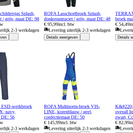
hildersjas Splash,
ROFA Lasschortbroek Splash,
TERRAX 
t / grijs, maat DE: 98
donkerantraciet / grijs, maat DE: 48
broek maa
tw
€ 95,99
incl. btw
€ 54,49
i
terlijk 2-3 werkdagen
Levering uiterlijk 2-3 werkdagen
Leveri
even
Details weergeven
Details 
ESD-werkbroek
ROFA Multinorm-broek VIS-
K&#220;
 navy,
LINE, korenblauw / geel,
overall I
 DE: 56
confectiemaat DE: 50
zwart, C
tw
€ 145,99
incl. btw
€ 82,99
i
terlijk 2-3 werkdagen
Levering uiterlijk 2-3 werkdagen
Leveri