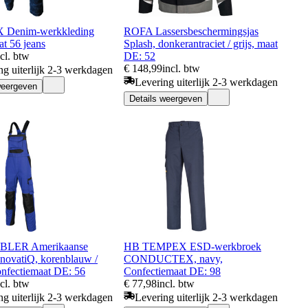
Denim-werkkleding
ROFA Lassersbeschermingsjas
t 56 jeans
Splash, donkerantraciet / grijs, maat
ncl. btw
DE: 52
€ 148,99
incl. btw
ng uiterlijk 2-3 werkdagen
Levering uiterlijk 2-3 werkdagen
weergeven
Details weergeven
BLER Amerikaanse
HB TEMPEX ESD-werkbroek
nnovatiQ, korenblauw /
CONDUCTEX, navy,
onfectiemaat DE: 56
Confectiemaat DE: 98
ncl. btw
€ 77,98
incl. btw
ng uiterlijk 2-3 werkdagen
Levering uiterlijk 2-3 werkdagen