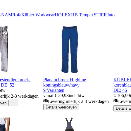
ANAM
Rofa
Kübler Workwear
HOLEX
HB Tempex
STIER
Jutec
stendige broek,
Planam broek Highline
KÜBLER
 DE: 52
koningsblauw/navy
korenbla
 btw
9 Varianten
DE: 46
vanaf € 29,98
incl. btw
€ 106,99
terlijk 2-3 werkdagen
Levering uiterlijk 2-3 werkdagen
Leveri
even
Details weergeven
Details 