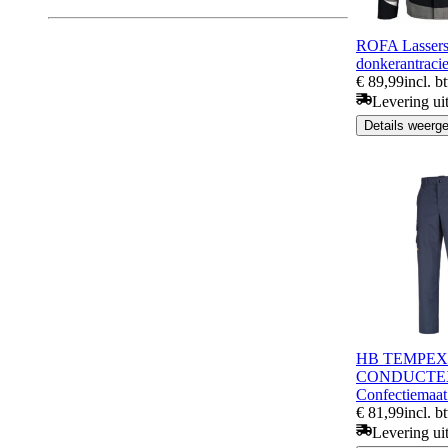
ROFA Lassersc
donkerantracie
€ 89,99
incl. b
Levering ui
Details weerg
HB TEMPEX 
CONDUCTEX,
Confectiemaat
€ 81,99
incl. b
Levering ui