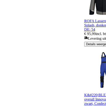
ROFA Lassers
Splash, donkera
DE: 54
€ 95,99
incl. b
Levering ui
Details weerg
K&#220;BLER
overall Innova
zwart, Confec