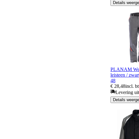
Details weerg
PLANAM Werk
leisteen / zwa
48
€ 28,48
incl. b
Levering ui
Details weerg