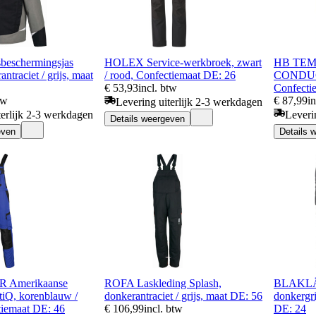
beschermingsjas
HOLEX Service-werkbroek, zwart
HB TEM
ntraciet / grijs, maat
/ rood, Confectiemaat DE: 26
CONDUC
€ 53,93
incl. btw
Confecti
tw
€ 87,99
i
Levering uiterlijk 2-3 werkdagen
terlijk 2-3 werkdagen
Leveri
Details weergeven
even
Details 
 Amerikaanse
ROFA Laskleding Splash,
BLAKLÄD
tiQ, korenblauw /
donkerantraciet / grijs, maat DE: 56
donkergri
tiemaat DE: 46
€ 106,99
incl. btw
DE: 24