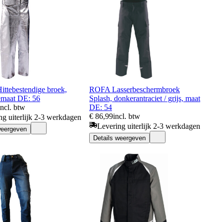
ttebestendige broek,
ROFA Lasserbeschermbroek
emaat DE: 56
Splash, donkerantraciet / grijs, maat
incl. btw
DE: 54
€ 86,99
incl. btw
ng uiterlijk 2-3 werkdagen
Levering uiterlijk 2-3 werkdagen
weergeven
Details weergeven