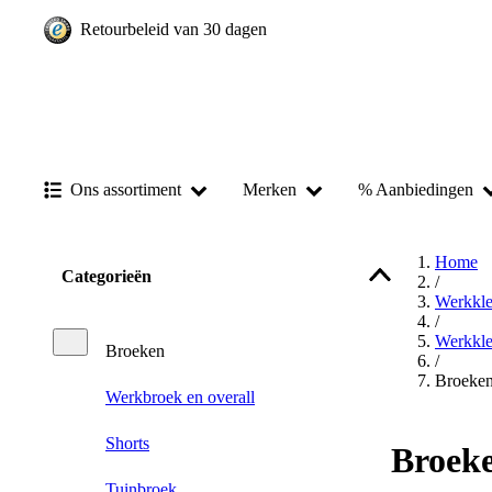
Retourbeleid van 30 dagen
Ons assortiment
Merken
% Aanbiedingen
Home
Categorieën
/
Werkkle
/
Werkkle
Broeken
/
Broeke
Werkbroek en overall
Shorts
Broek
Tuinbroek