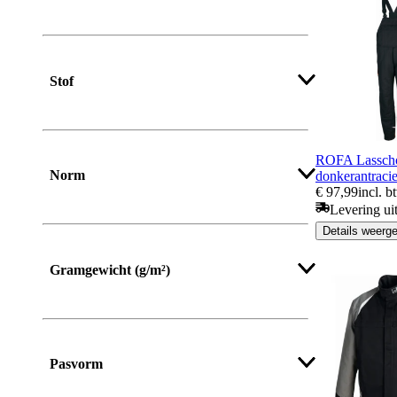
Stof
ROFA Lasscho
Norm
donkerantracie
€ 97,99
incl. b
Levering ui
Details weerg
Gramgewicht (g/m²)
Pasvorm