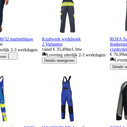
30/32 marineblauw
Kraftwerk werkbroek
ROFA Spl
tw
2 Varianten
donkerantr
vanaf € 35,49
incl. btw
confecti
terlijk 2-3 werkdagen
€ 76,99
i
Levering uiterlijk 2-3 werkdagen
even
Leveri
Details weergeven
Details 