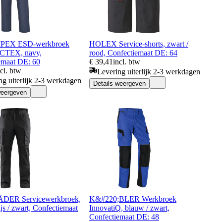
PEX ESD-werkbroek
HOLEX Service-shorts, zwart /
TEX, navy,
rood, Confectiemaat DE: 64
emaat DE: 60
€ 39,41
incl. btw
ncl. btw
Levering uiterlijk 2-3 werkdagen
ng uiterlijk 2-3 werkdagen
Details weergeven
weergeven
ER Servicewerkbroek,
K&#220;BLER Werkbroek
js / zwart, Confectiemaat
InnovatiQ, blauw / zwart,
Confectiemaat DE: 48