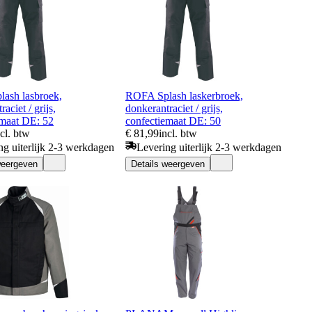
ash lasbroek,
ROFA Splash laskerbroek,
aciet / grijs,
donkerantraciet / grijs,
emaat DE: 52
confectiemaat DE: 50
ncl. btw
€ 81,99
incl. btw
ng uiterlijk 2-3 werkdagen
Levering uiterlijk 2-3 werkdagen
weergeven
Details weergeven