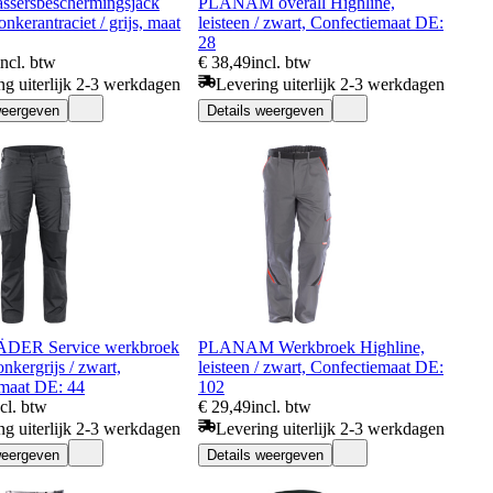
sersbeschermingsjack
PLANAM overall Highline,
onkerantraciet / grijs, maat
leisteen / zwart, Confectiemaat DE:
28
incl. btw
€ 38,49
incl. btw
ng uiterlijk 2-3 werkdagen
Levering uiterlijk 2-3 werkdagen
weergeven
Details weergeven
ER Service werkbroek
PLANAM Werkbroek Highline,
nkergrijs / zwart,
leisteen / zwart, Confectiemaat DE:
emaat DE: 44
102
ncl. btw
€ 29,49
incl. btw
ng uiterlijk 2-3 werkdagen
Levering uiterlijk 2-3 werkdagen
weergeven
Details weergeven