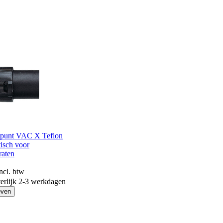
rpunt VAC X Teflon
tisch voor
raten
incl. btw
terlijk 2-3 werkdagen
even