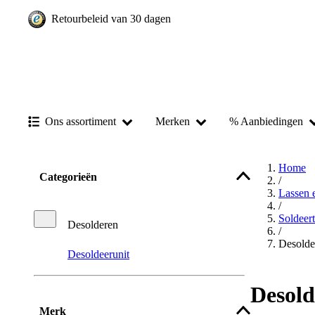
Retourbeleid van 30 dagen
Ons assortiment
Merken
% Aanbiedingen
Home
Categorieën
/
Lassen 
/
Soldeer
Desolderen
/
Desolde
Desoldeerunit
Desold
Merk