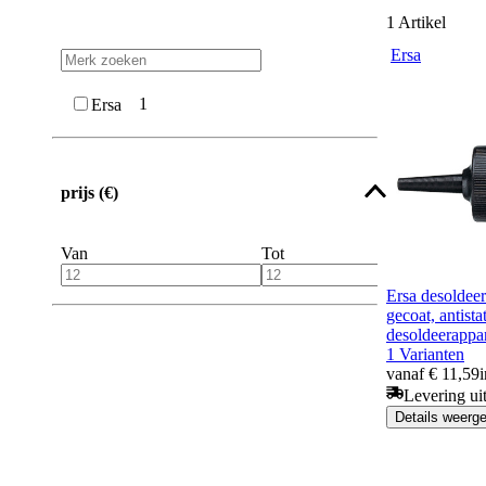
1
Artikel
Ersa
1
Ersa
prijs (€)
Van
Tot
Ersa desoldee
gecoat, antista
desoldeerappa
1 Varianten
vanaf € 11,59
Levering ui
Details weerg