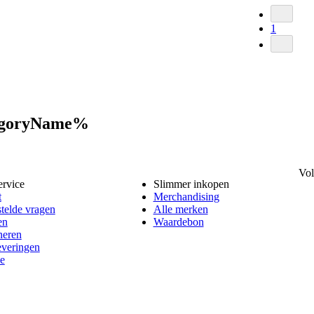
1
tegoryName%
Vol
ervice
Slimmer inkopen
t
Merchandising
telde vragen
Alle merken
en
Waardebon
neren
everingen
e