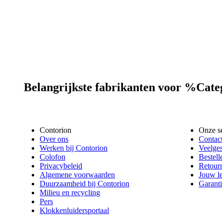
Belangrijkste fabrikanten voor %Ca
Contorion
Onze s
Over ons
Contac
Werken bij Contorion
Veelges
Colofon
Bestell
Privacybeleid
Retour
Algemene voorwaarden
Jouw l
Duurzaamheid bij Contorion
Garanti
Milieu en recycling
Pers
Klokkenluidersportaal