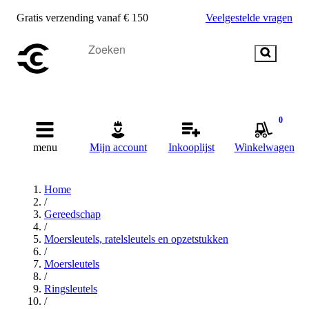
Gratis verzending vanaf € 150
Veelgestelde vragen
0
menu
Mijn account
Inkooplijst
Winkelwagen
Home
/
Gereedschap
/
Moersleutels, ratelsleutels en opzetstukken
/
Moersleutels
/
Ringsleutels
/