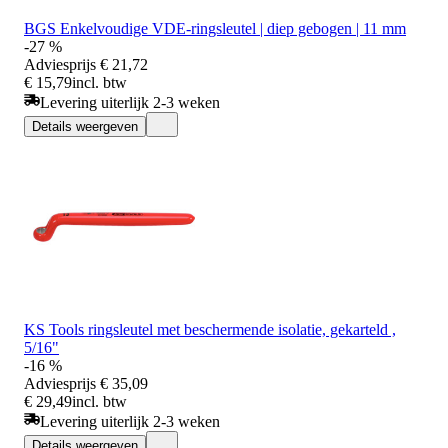
BGS Enkelvoudige VDE-ringsleutel | diep gebogen | 11 mm
-27 %
Adviesprijs
€ 21,72
€ 15,79
incl. btw
Levering uiterlijk 2-3 weken
Details weergeven
KS Tools ringsleutel met beschermende isolatie, gekarteld ,
5/16"
-16 %
Adviesprijs
€ 35,09
€ 29,49
incl. btw
Levering uiterlijk 2-3 weken
Details weergeven