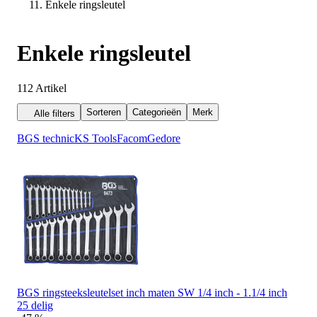
Enkele ringsleutel
Enkele ringsleutel
112
Artikel
Sorteren
Categorieën
Merk
Alle filters
BGS technic
KS Tools
Facom
Gedore
BGS ringsteeksleutelset inch maten SW 1/4 inch - 1.1/4 inch
25 delig