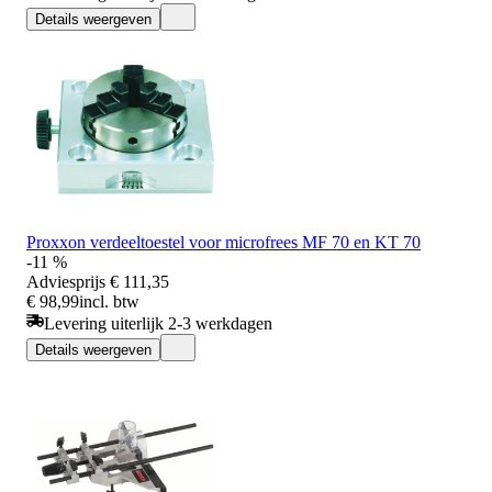
Details weergeven
Proxxon verdeeltoestel voor microfrees MF 70 en KT 70
-11 %
Adviesprijs
€ 111,35
€ 98,99
incl. btw
Levering uiterlijk 2-3 werkdagen
Details weergeven