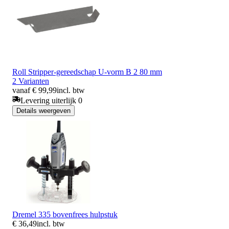
Roll Stripper-gereedschap U-vorm B 2 80 mm
2 Varianten
vanaf € 99,99
incl. btw
Levering uiterlijk 0
Details weergeven
Dremel 335 bovenfrees hulpstuk
€ 36,49
incl. btw