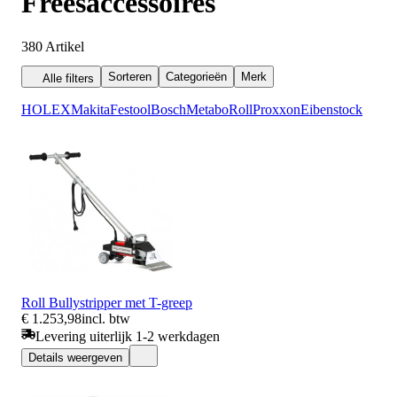
Freesaccessoires
380
Artikel
Sorteren
Categorieën
Merk
Alle filters
HOLEX
Makita
Festool
Bosch
Metabo
Roll
Proxxon
Eibenstock
Roll Bullystripper met T-greep
€ 1.253,98
incl. btw
Levering uiterlijk 1-2 werkdagen
Details weergeven