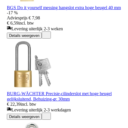
BGS Do it yourself messing hangslot extra hoge beugel 40 mm
-17 %
Adviesprijs
€ 7,98
€ 6,59
incl. btw
Levering uiterlijk 2-3 weken
Details weergeven
BURG-WÄCHTER Precisie-cilinderslot met hoge beugel
gelijksluitend, Behuizing-⌀: 30mm
€ 22,39
incl. btw
Levering uiterlijk 2-3 werkdagen
Details weergeven