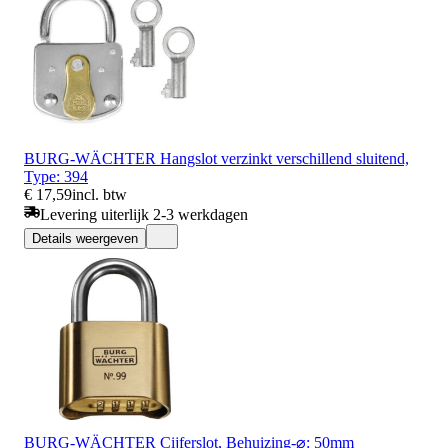
BURG-WÄCHTER Hangslot verzinkt verschillend sluitend,
Type: 394
€ 17,59
incl. btw
Levering uiterlijk 2-3 werkdagen
Details weergeven
BURG-WÄCHTER Cijferslot, Behuizing-⌀: 50mm