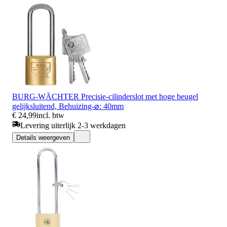
BURG-WÄCHTER Precisie-cilinderslot met hoge beugel
gelijksluitend, Behuizing-⌀: 40mm
€ 24,99
incl. btw
Levering uiterlijk 2-3 werkdagen
Details weergeven