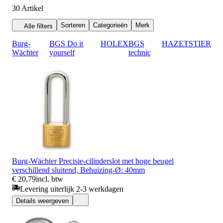
30
Artikel
Sorteren
Categorieën
Merk
Alle filters
Burg-
BGS Do it
HOLEX
BGS
HAZET
STIER
Wächter
yourself
technic
Burg-Wächter Precisie-cilinderslot met hoge beugel
verschillend sluitend, Behuizing-Ø: 40mm
€ 20,79
incl. btw
Levering uiterlijk 2-3 werkdagen
Details weergeven