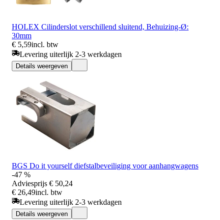
HOLEX Cilinderslot verschillend sluitend, Behuizing-Ø:
30mm
€ 5,59
incl. btw
Levering uiterlijk 2-3 werkdagen
Details weergeven
BGS Do it yourself diefstalbeveiliging voor aanhangwagens
-47 %
Adviesprijs
€ 50,24
€ 26,49
incl. btw
Levering uiterlijk 2-3 werkdagen
Details weergeven