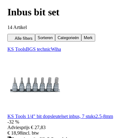
Inbus bit set
14
Artikel
Sorteren
Categorieën
Merk
Alle filters
KS Tools
BGS technic
Wiha
KS Tools 1/4" bit dopsleutelset inbus, 7 stuks2.5-8mm
-32 %
Adviesprijs
€ 27,83
€ 18,98
incl. btw