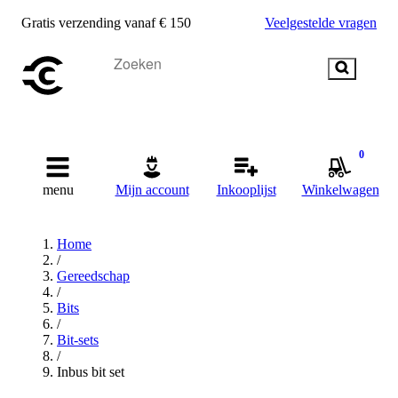
Gratis verzending vanaf € 150
Veelgestelde vragen
0
menu
Mijn account
Inkooplijst
Winkelwagen
Home
/
Gereedschap
/
Bits
/
Bit-sets
/
Inbus bit set