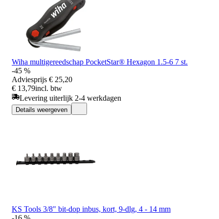
Wiha multigereedschap PocketStar® Hexagon 1.5-6 7 st.
-45 %
Adviesprijs
€ 25,20
€ 13,79
incl. btw
Levering uiterlijk 2-4 werkdagen
Details weergeven
KS Tools 3/8" bit-dop inbus, kort, 9-dlg, 4 - 14 mm
-16 %