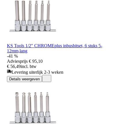
KS Tools 1/2" CHROMEplus inbusbitset, 6 stuks 5-
12mm,lang
-41 %
Adviesprijs
€ 95,10
€ 56,49
incl. btw
Levering uiterlijk 2-3 weken
Details weergeven