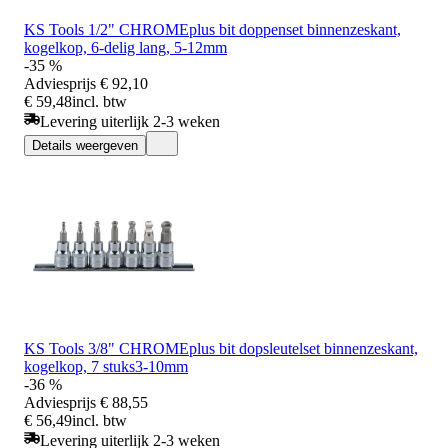
KS Tools 1/2" CHROMEplus bit doppenset binnenzeskant,
kogelkop, 6-delig lang, 5-12mm
-35 %
Adviesprijs
€ 92,10
€ 59,48
incl. btw
Levering uiterlijk 2-3 weken
Details weergeven
KS Tools 3/8" CHROMEplus bit dopsleutelset binnenzeskant,
kogelkop, 7 stuks3-10mm
-36 %
Adviesprijs
€ 88,55
€ 56,49
incl. btw
Levering uiterlijk 2-3 weken