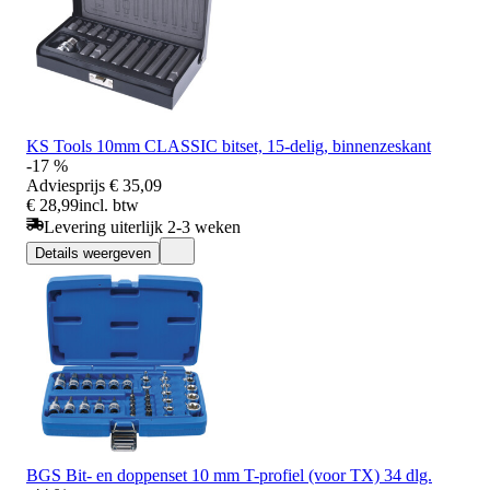
KS Tools 10mm CLASSIC bitset, 15-delig, binnenzeskant
-17 %
Adviesprijs
€ 35,09
€ 28,99
incl. btw
Levering uiterlijk 2-3 weken
Details weergeven
BGS Bit- en doppenset 10 mm T-profiel (voor TX) 34 dlg.