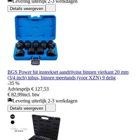
Levering uiterlijk 2-3 werkdagen
Details weergeven
BGS Power bit insteekset aandrijving binnen vierkant 20 mm
(3/4 inch) inbus, binnen meertands (voor XZN) 9 delig
-35 %
Adviesprijs
€ 127,53
€ 82,99
incl. btw
Levering uiterlijk 2-3 werkdagen
Details weergeven