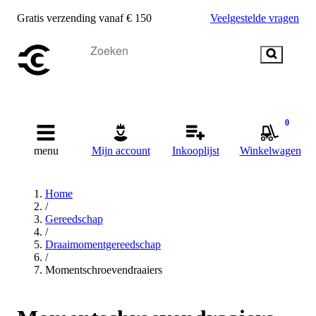
Gratis verzending vanaf € 150
Veelgestelde vragen
0
menu
Mijn account
Inkooplijst
Winkelwagen
Home
/
Gereedschap
/
Draaimomentgereedschap
/
Momentschroevendraaiers