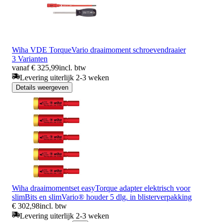
Wiha VDE TorqueVario draaimoment schroevendraaier
3 Varianten
vanaf € 325,99
incl. btw
Levering uiterlijk 2-3 weken
Details weergeven
Wiha draaimomentset easyTorque adapter elektrisch voor
slimBits en slimVario® houder 5 dlg. in blisterverpakking
€ 302,98
incl. btw
Levering uiterlijk 2-3 weken