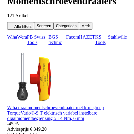
Momentschroevendraaiers
121
Artikel
Sorteren
Categorieën
Merk
Alle filters
Wiha
Wera
PB Swiss
BGS
Facom
HAZET
KS
Stahlwille
Tools
technic
Tools
Wiha draaimomentschroevendraaier met kruisgreep
TorqueVario®-S T elektrisch variabel instelbare
draaimomentbegrenzing 5-14 Nm, 6 mm
-45 %
Adviesprijs
€ 349,20