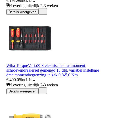
€ 191,99
incl. btw
Levering uiterlijk 2-3 weken
Details weergeven
Wiha TorqueVario®-S elektrische draaimoment-
schroevendraaierset gemengd 13 dlg. variabel instelbare
draaimomentbegrenzing in zak 0,8-5,0 Nm
€ 400,05
incl. btw
Levering uiterlijk 2-3 weken
Details weergeven