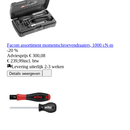
Facom assortiment momentschroevendraaiers, 1000 cN-m
-20 %
Adviesprijs
€ 300,08
€ 239,99
incl. btw
Levering uiterlijk 2-3 weken
Details weergeven