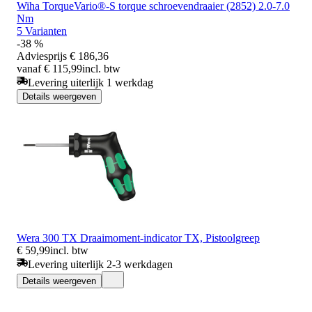
Wiha TorqueVario®-S torque schroevendraaier (2852) 2.0-7.0
Nm
5 Varianten
-38 %
Adviesprijs
€ 186,36
vanaf € 115,99
incl. btw
Levering uiterlijk 1 werkdag
Details weergeven
Wera 300 TX Draaimoment-indicator TX, Pistoolgreep
€ 59,99
incl. btw
Levering uiterlijk 2-3 werkdagen
Details weergeven