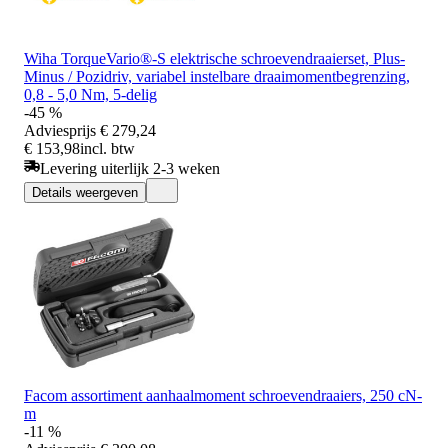
Wiha TorqueVario®-S elektrische schroevendraaierset, Plus-
Minus / Pozidriv, variabel instelbare draaimomentbegrenzing,
0,8 - 5,0 Nm, 5-delig
-45 %
Adviesprijs
€ 279,24
€ 153,98
incl. btw
Levering uiterlijk 2-3 weken
Details weergeven
Facom assortiment aanhaalmoment schroevendraaiers, 250 cN-
m
-11 %