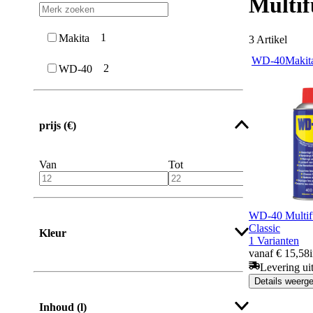
Multif
1
Makita
3
Artikel
WD-40
Makit
2
WD-40
prijs (€)
Van
Tot
WD-40 Multifu
Classic
Kleur
1 Varianten
vanaf € 15,58
Levering ui
Details weerg
Inhoud (l)