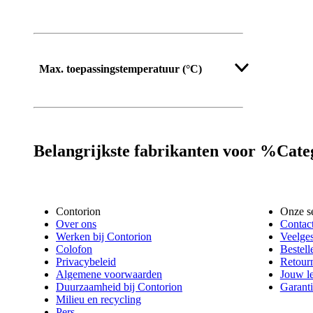
Max. toepassingstemperatuur (°C)
Belangrijkste fabrikanten voor %Ca
Contorion
Onze s
Over ons
Contac
Werken bij Contorion
Veelges
Colofon
Bestell
Privacybeleid
Retour
Algemene voorwaarden
Jouw l
Duurzaamheid bij Contorion
Garanti
Milieu en recycling
Pers