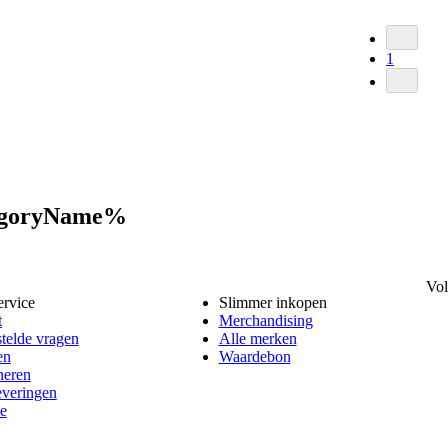
1
tegoryName%
Vol
ervice
Slimmer inkopen
t
Merchandising
telde vragen
Alle merken
en
Waardebon
neren
everingen
e