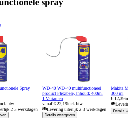
unctionele spray
a
nctionele Spray
WD-40 WD-40 multifunctioneel
Makita Mu
product Flexibele, Inhoud: 400ml
300 ml
1 Varianten
€ 12,39
i
incl. btw
vanaf € 22,19
incl. btw
Leveri
terlijk 2-3 werkdagen
Levering uiterlijk 2-3 werkdagen
Details 
even
Details weergeven