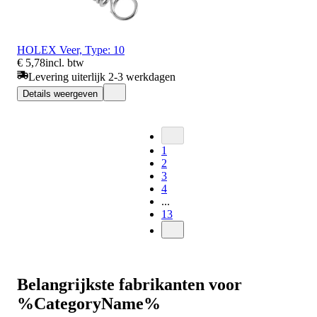
HOLEX Veer, Type: 10
€ 5,78
incl. btw
Levering uiterlijk 2-3 werkdagen
Details weergeven
1
2
3
4
...
13
Belangrijkste fabrikanten voor
%CategoryName%