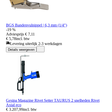
BGS Bandenvulnippel | 6,3 mm (1/4")
-19 %
Adviesprijs
€ 7,11
€ 5,78
incl. btw
Levering uiterlijk 2-3 werkdagen
Details weergeven
Gesipa Magazine Rivet Setter TAURUS 2 snelheden Rivet
Axial eco
€ 3.207,99
incl. btw