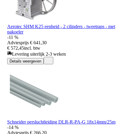
Aerotec SHM K25 eenheid - 2 cilinders - tweetraps - met
nakoeler
-11 %
Adviesprijs
€ 641,30
€ 572,45
incl. btw
Levering uiterlijk 2-3 weken
Details weergeven
Schneider persluchtleiding DLR-R-PA-G 18x14mm/25m
-14 %
Adviesprijs
€ 266,20