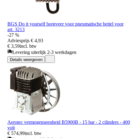
BGS Do it yourself borgveer voor pneumatische beitel voor
art. 3213
-27 %
Adviesprijs
€ 4,93
€ 3,59
incl. btw
Levering uiterlijk 2-3 werkdagen
Details weergeven
Aerotec vermogenseenheid B5900B - 15 bar - 2 cilinders - 400
volt
€ 574,99
incl. btw