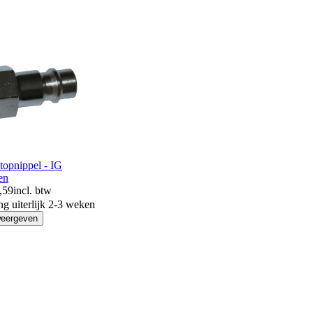
topnippel - IG
en
,59
incl. btw
ng uiterlijk 2-3 weken
weergeven