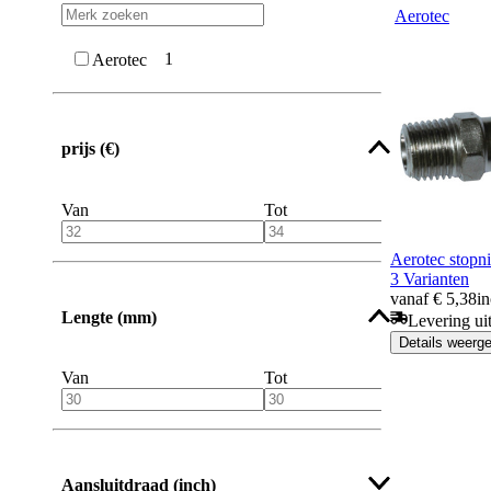
Aerotec
1
Aerotec
prijs (€)
Van
Tot
Aerotec stopn
3 Varianten
vanaf € 5,38
in
Lengte (mm)
Levering ui
Details weerg
Van
Tot
Aansluitdraad (inch)