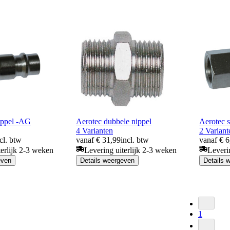
ippel -AG
Aerotec dubbele nippel
Aerotec s
4 Varianten
2 Variant
cl. btw
vanaf € 31,99
incl. btw
vanaf € 6
terlijk 2-3 weken
Levering uiterlijk 2-3 weken
Leveri
even
Details weergeven
Details 
1