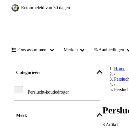
Retourbeleid van 30 dagen
Ons assortiment
Merken
% Aanbiedingen
Home
Categorieën
/
Persluc
/
Persluc
Perslucht-koudedroger
Perslu
Merk
3
Artikel