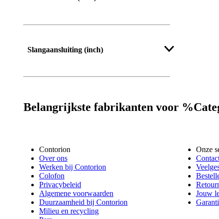
Slangaansluiting (inch)
Belangrijkste fabrikanten voor %Ca
Contorion
Onze s
Over ons
Contac
Werken bij Contorion
Veelges
Colofon
Bestell
Privacybeleid
Retour
Algemene voorwaarden
Jouw l
Duurzaamheid bij Contorion
Garanti
Milieu en recycling