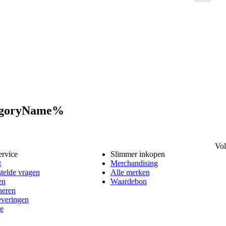
tegoryName%
Vol
ervice
Slimmer inkopen
t
Merchandising
telde vragen
Alle merken
en
Waardebon
neren
everingen
e