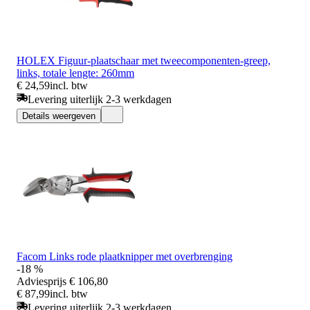
HOLEX Figuur-plaatschaar met tweecomponenten-greep,
links, totale lengte: 260mm
€ 24,59
incl. btw
Levering uiterlijk 2-3 werkdagen
Details weergeven
Facom Links rode plaatknipper met overbrenging
-18 %
Adviesprijs
€ 106,80
€ 87,99
incl. btw
Levering uiterlijk 2-3 werkdagen