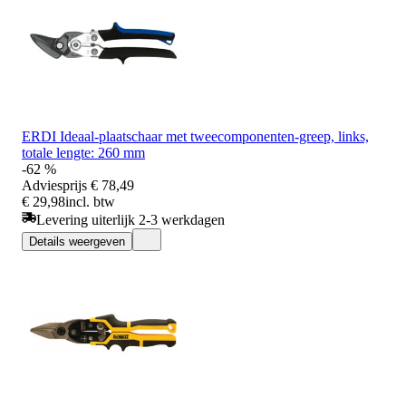
ERDI Ideaal-plaatschaar met tweecomponenten-greep, links,
totale lengte: 260 mm
-62 %
Adviesprijs
€ 78,49
€ 29,98
incl. btw
Levering uiterlijk 2-3 werkdagen
Details weergeven