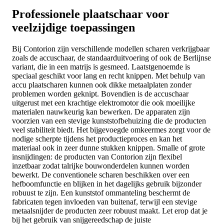
Professionele plaatschaar voor
veelzijdige toepassingen
Bij Contorion zijn verschillende modellen scharen verkrijgbaar
zoals de accuschaar, de standaarduitvoering of ook de Berlijnse
variant, die in een matrijs is gesmeed. Laatstgenoemde is
speciaal geschikt voor lang en recht knippen. Met behulp van
accu plaatscharen kunnen ook dikke metaalplaten zonder
problemen worden geknipt. Bovendien is de accuschaar
uitgerust met een krachtige elektromotor die ook moeilijke
materialen nauwkeurig kan bewerken. De apparaten zijn
voorzien van een stevige kunststofbehuizing die de producten
veel stabiliteit biedt. Het bijgevoegde omkeermes zorgt voor de
nodige scherpte tijdens het productieproces en kan het
materiaal ook in zeer dunne stukken knippen. Smalle of grote
insnijdingen: de producten van Contorion zijn flexibel
inzetbaar zodat talrijke bouwonderdelen kunnen worden
bewerkt. De conventionele scharen beschikken over een
hefboomfunctie en blijken in het dagelijks gebruik bijzonder
robuust te zijn. Een kunststof ommanteling beschermt de
fabricaten tegen invloeden van buitenaf, terwijl een stevige
metaalsnijder de producten zeer robuust maakt. Let erop dat je
bij het gebruik van snijgereedschap de juiste