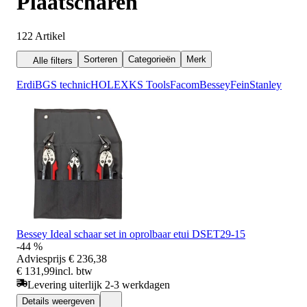
Plaatscharen
122
Artikel
Sorteren
Categorieën
Merk
Alle filters
Erdi
BGS technic
HOLEX
KS Tools
Facom
Bessey
Fein
Stanley
Bessey Ideal schaar set in oprolbaar etui DSET29-15
-44 %
Adviesprijs
€ 236,38
€ 131,99
incl. btw
Levering uiterlijk 2-3 werkdagen
Details weergeven