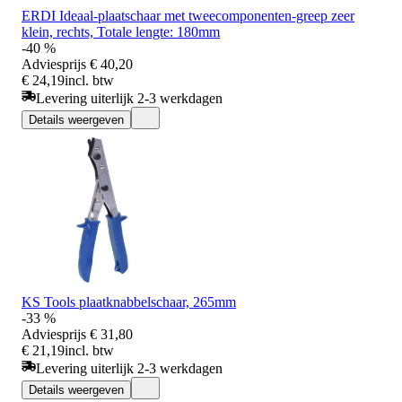
ERDI Ideaal-plaatschaar met tweecomponenten-greep zeer
klein, rechts, Totale lengte: 180mm
-40 %
Adviesprijs
€ 40,20
€ 24,19
incl. btw
Levering uiterlijk 2-3 werkdagen
Details weergeven
KS Tools plaatknabbelschaar, 265mm
-33 %
Adviesprijs
€ 31,80
€ 21,19
incl. btw
Levering uiterlijk 2-3 werkdagen
Details weergeven