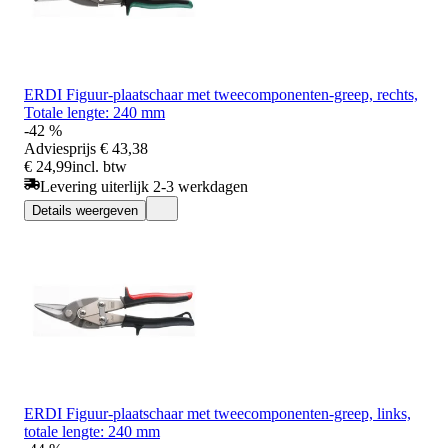
ERDI Figuur-plaatschaar met tweecomponenten-greep, rechts,
Totale lengte: 240 mm
-42 %
Adviesprijs
€ 43,38
€ 24,99
incl. btw
Levering uiterlijk 2-3 werkdagen
Details weergeven
ERDI Figuur-plaatschaar met tweecomponenten-greep, links,
totale lengte: 240 mm