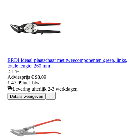
ERDI Ideaal-plaatschaar met tweecomponenten-greep, links,
totale lengte: 260 mm
-51 %
Adviesprijs
€ 98,09
€ 47,99
incl. btw
Levering uiterlijk 2-3 werkdagen
Details weergeven