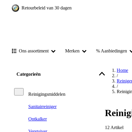
Retourbeleid van 30 dagen
Ons assortiment
Merken
% Aanbiedingen
Home
Categorieën
/
Reinige
/
Reinigi
Reinigingsmiddelen
Sanitairreiniger
Reinig
Ontkalker
12
Artikel
Verstuiver