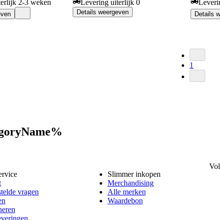
terlijk 2-3 weken
Levering uiterlijk 0
Leveri
Details weergeven
even
Details 
1
tegoryName%
Vol
ervice
Slimmer inkopen
t
Merchandising
telde vragen
Alle merken
en
Waardebon
neren
everingen