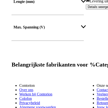
Levering ui
Lengte (mm)
Details weerg
Van
Tot
Max. Spanning (V)
Belangrijkste fabrikanten voor %Ca
Contorion
Onze s
Over ons
Contac
Werken bij Contorion
Veelges
Colofon
Bestell
Privacybeleid
Retour
Algemene voorwaarden
Jouw l