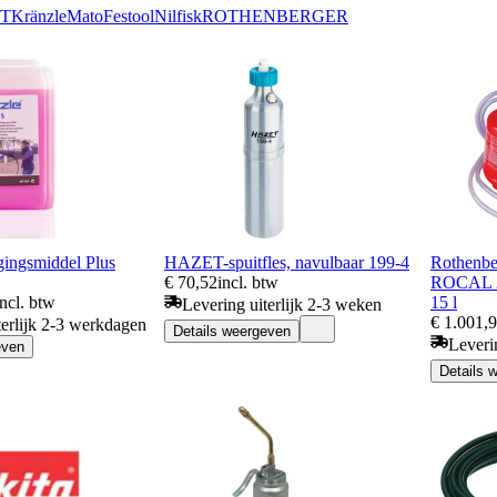
T
Kränzle
Mato
Festool
Nilfisk
ROTHENBERGER
gingsmiddel Plus
HAZET-spuitfles, navulbaar 199-4
Rothenbe
€ 70,52
incl. btw
ROCAL 20
incl. btw
15 l
Levering uiterlijk 2-3 weken
€ 1.001,
terlijk 2-3 werkdagen
Details weergeven
Leveri
even
Details 