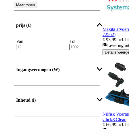
Meer tonen
prijs (€)
Makita afvoer
72562)
€ 93,99
incl. b
Van
Tot
Levering ui
Details weerg
Ingangsvermogen (W)
Inhoud (l)
Nilfisk Voertu
Click&Clean
€ 66,99
incl. b