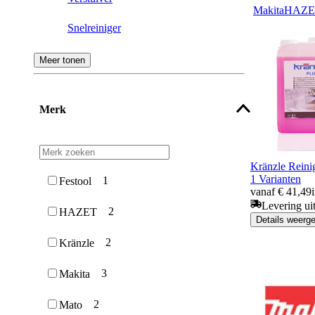
Makita
HAZE
Snelreiniger
Auto reiniging en verzorging
Meer tonen
Schuimreiniger
Merk
Kränzle Reini
1 Varianten
1
Festool
vanaf € 41,49
Levering ui
2
HAZET
Details weerg
2
Kränzle
3
Makita
2
Mato