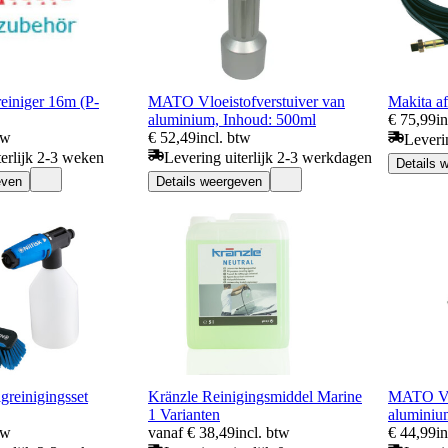
reiniger 16m (P-
MATO Vloeistofverstuiver van
Makita a
aluminium, Inhoud: 500ml
€ 75,99
i
tw
€ 52,49
incl. btw
Leveri
terlijk 2-3 weken
Levering uiterlijk 2-3 werkdagen
Details 
even
Details weergeven
igreinigingsset
Kränzle Reinigingsmiddel Marine
MATO Vlo
1 Varianten
aluminiu
tw
vanaf € 38,49
incl. btw
€ 44,99
i