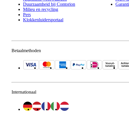
Duurzaamheid bij Contorion
Garanti
Milieu en recycling
Pers
Klokkenluidersportaal
Betaalmethoden
Internationaal