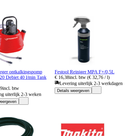
rger ontkalkingspomp
Festool Reiniger MPA F+/0,5L
 Debiet 40 l/min Tank
€ 16,38
incl. btw (€ 32,76 / l)
Levering uiterlijk 2-3 werkdagen
99
incl. btw
Details weergeven
ng uiterlijk 2-3 weken
weergeven