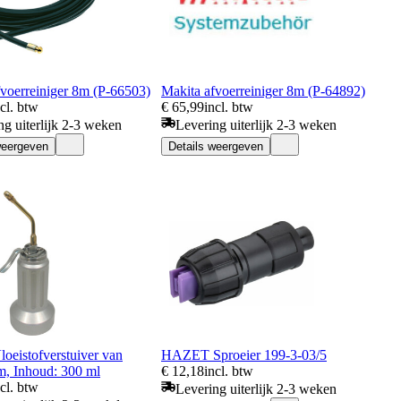
fvoerreiniger 8m (P-66503)
Makita afvoerreiniger 8m (P-64892)
ncl. btw
€ 65,99
incl. btw
ng uiterlijk 2-3 weken
Levering uiterlijk 2-3 weken
weergeven
Details weergeven
eistofverstuiver van
HAZET Sproeier 199-3-03/5
m, Inhoud: 300 ml
€ 12,18
incl. btw
ncl. btw
Levering uiterlijk 2-3 weken