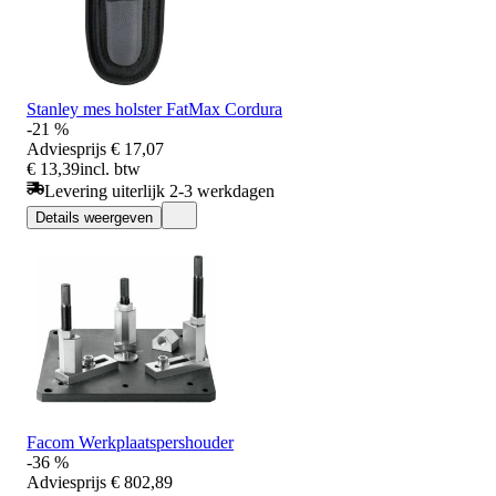
Stanley mes holster FatMax Cordura
-21 %
Adviesprijs
€ 17,07
€ 13,39
incl. btw
Levering uiterlijk 2-3 werkdagen
Details weergeven
Facom Werkplaatspershouder
-36 %
Adviesprijs
€ 802,89