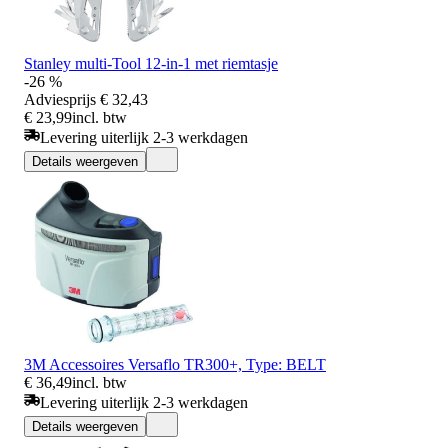
Stanley multi-Tool 12-in-1 met riemtasje
-26 %
Adviesprijs
€ 32,43
€ 23,99
incl. btw
Levering uiterlijk 2-3 werkdagen
Details weergeven
3M Accessoires Versaflo TR300+, Type: BELT
€ 36,49
incl. btw
Levering uiterlijk 2-3 werkdagen
Details weergeven