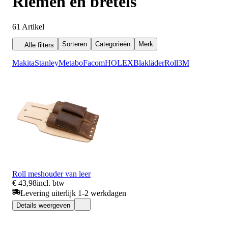
Riemen en bretels
61
Artikel
Sorteren
Categorieën
Merk
Alle filters
Makita
Stanley
Metabo
Facom
HOLEX
Blakläder
Roll
3M
Roll meshouder van leer
€ 43,98
incl. btw
Levering uiterlijk 1-2 werkdagen
Details weergeven