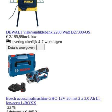
DEWALT vlak/vandiktebank 2200 Watt D27300-QS
€ 2.195,99
incl. btw
Levering uiterlijk 4-7 werkdagen
Details weergeven
Bosch accuschaafmachine GHO 12V-20 met 2 x 3,0 Ah Li-
Ion-accu L-BOXX
-23 %
Adviesprijs
€ 485,21