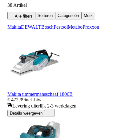
38
Artikel
Sorteren
Categorieën
Merk
Alle filters
Makita
DEWALT
Bosch
Festool
Metabo
Proxxon
Makita timmermansschaaf 1806B
€ 472,99
incl. btw
Levering uiterlijk 2-3 werkdagen
Details weergeven