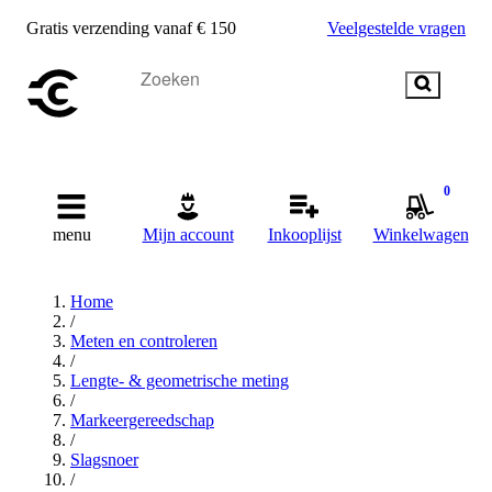
Gratis verzending vanaf € 150
Veelgestelde vragen
0
menu
Mijn account
Inkooplijst
Winkelwagen
Home
/
Meten en controleren
/
Lengte- & geometrische meting
/
Markeergereedschap
/
Slagsnoer
/