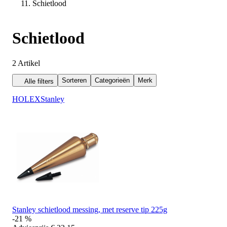
Schietlood
Schietlood
2
Artikel
Sorteren
Categorieën
Merk
Alle filters
HOLEX
Stanley
Stanley schietlood messing, met reserve tip 225g
-21 %