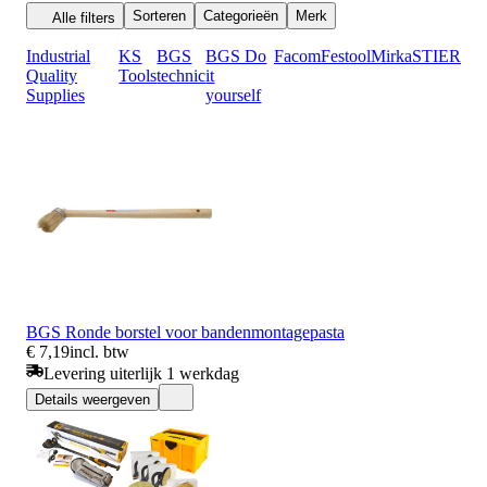
Sorteren
Categorieën
Merk
Alle filters
Industrial
KS
BGS
BGS Do
Facom
Festool
Mirka
STIER
Quality
Tools
technic
it
Supplies
yourself
BGS Ronde borstel voor bandenmontagepasta
€ 7,19
incl. btw
Levering uiterlijk 1 werkdag
Details weergeven