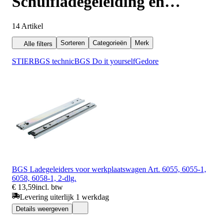
Schuifladegeleiding en
uittrektechniek
14
Artikel
Sorteren
Categorieën
Merk
Alle filters
STIER
BGS technic
BGS Do it yourself
Gedore
BGS Ladegeleiders voor werkplaatswagen Art. 6055, 6055-1,
6058, 6058-1, 2-dlg.
€ 13,59
incl. btw
Levering uiterlijk 1 werkdag
Details weergeven