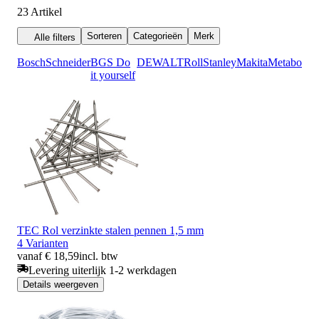
23
Artikel
Sorteren
Categorieën
Merk
Alle filters
Bosch
Schneider
BGS Do
DEWALT
Roll
Stanley
Makita
Metabo
it yourself
TEC Rol verzinkte stalen pennen 1,5 mm
4 Varianten
vanaf € 18,59
incl. btw
Levering uiterlijk 1-2 werkdagen
Details weergeven