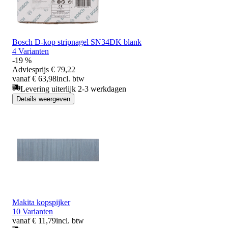
Bosch D-kop stripnagel SN34DK blank
4 Varianten
-19 %
Adviesprijs
€ 79,22
vanaf € 63,98
incl. btw
Levering uiterlijk 2-3 werkdagen
Details weergeven
Makita kopspijker
10 Varianten
vanaf € 11,79
incl. btw