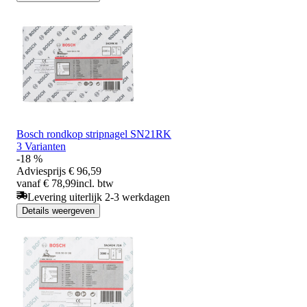
Bosch rondkop stripnagel SN21RK
3 Varianten
-18 %
Adviesprijs
€ 96,59
vanaf € 78,99
incl. btw
Levering uiterlijk 2-3 werkdagen
Details weergeven