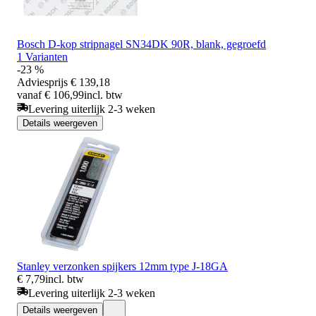
Bosch D-kop stripnagel SN34DK 90R, blank, gegroefd
1 Varianten
-23 %
Adviesprijs
€ 139,18
vanaf € 106,99
incl. btw
Levering uiterlijk 2-3 weken
Details weergeven
Stanley verzonken spijkers 12mm type J-18GA
€ 7,79
incl. btw
Levering uiterlijk 2-3 weken
Details weergeven