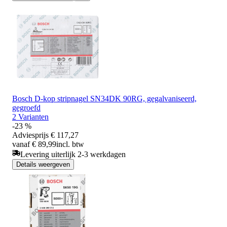
Bosch D-kop stripnagel SN34DK 90RG, gegalvaniseerd,
gegroefd
2 Varianten
-23 %
Adviesprijs
€ 117,27
vanaf € 89,99
incl. btw
Levering uiterlijk 2-3 werkdagen
Details weergeven