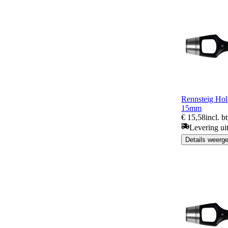
Rennsteig Holp
15mm
€ 15,58
incl. b
Levering ui
Details weerg