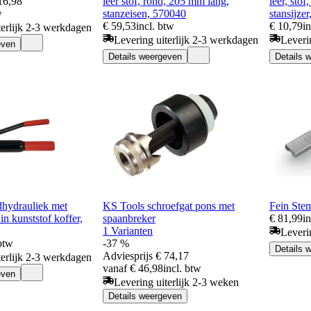
16,98
leer stof, rond, 205 mm lang,
leer, sto
w
stanzeisen, 570040
stansijze
€ 59,53
incl. btw
€ 10,79
i
terlijk 2-3 werkdagen
Levering uiterlijk 2-3 werkdagen
Leveri
even
Details weergeven
Details 
ydrauliek met
KS Tools schroefgat pons met
Fein Ste
in kunststof koffer,
spaanbreker
€ 81,99
i
1 Varianten
Leveri
 btw
-37 %
Details 
Adviesprijs
€ 74,17
terlijk 2-3 werkdagen
vanaf € 46,98
incl. btw
even
Levering uiterlijk 2-3 weken
Details weergeven