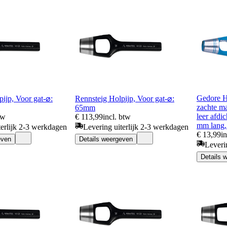
Gedore H
ijp, Voor gat-⌀:
Rennsteig Holpijp, Voor gat-⌀:
zachte ma
65mm
leer afdi
tw
€ 113,99
incl. btw
mm lang,
terlijk 2-3 werkdagen
Levering uiterlijk 2-3 werkdagen
€ 13,99
i
even
Details weergeven
Leveri
Details 