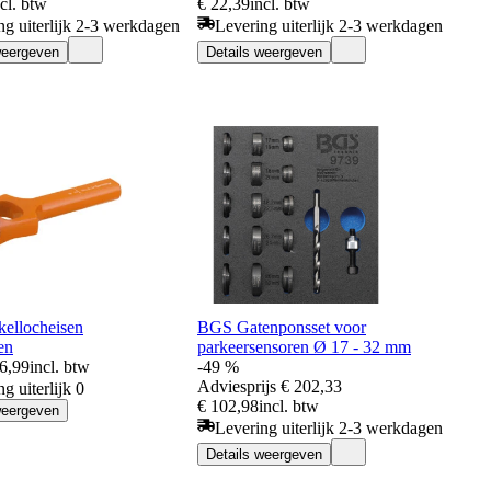
ncl. btw
€ 22,39
incl. btw
ng uiterlijk 2-3 werkdagen
Levering uiterlijk 2-3 werkdagen
weergeven
Details weergeven
kellocheisen
BGS Gatenponsset voor
en
parkeersensoren Ø 17 - 32 mm
66,99
incl. btw
-49 %
Adviesprijs
€ 202,33
g uiterlijk 0
€ 102,98
incl. btw
weergeven
Levering uiterlijk 2-3 werkdagen
Details weergeven