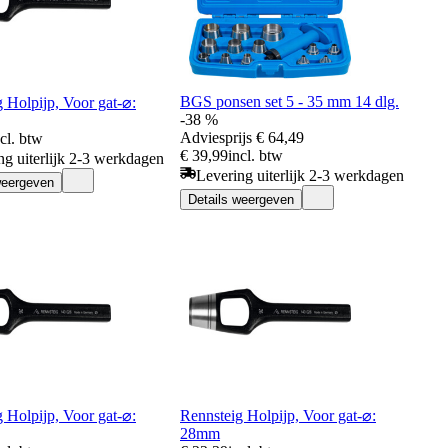
BGS ponsen set 5 - 35 mm 14 dlg.
 Holpijp, Voor gat-⌀:
-38 %
Adviesprijs
€ 64,49
ncl. btw
€ 39,99
incl. btw
ng uiterlijk 2-3 werkdagen
Levering uiterlijk 2-3 werkdagen
weergeven
Details weergeven
 Holpijp, Voor gat-⌀:
Rennsteig Holpijp, Voor gat-⌀:
28mm