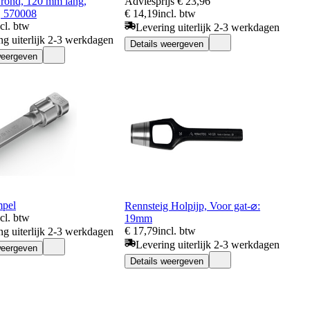
f, rond, 120 mm lang,
Adviesprijs
€ 23,96
r, 570008
€ 14,19
incl. btw
ncl. btw
Levering uiterlijk 2-3 werkdagen
ng uiterlijk 2-3 werkdagen
Details weergeven
weergeven
mpel
Rennsteig Holpijp, Voor gat-⌀:
ncl. btw
19mm
€ 17,79
incl. btw
ng uiterlijk 2-3 werkdagen
Levering uiterlijk 2-3 werkdagen
weergeven
Details weergeven