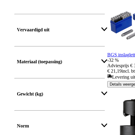
Vervaardigd uit
BGS inslaglet
-32 %
Materiaal (toepassing)
Adviesprijs
€ 
€ 21,19
incl. b
Levering ui
Details weerg
Meer tonen
Gewicht (kg)
Meer tonen
Norm