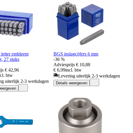
 letter embleem
BGS inslagcijfers 6 mm
t, 27 stuks
-36 %
Adviesprijs
€ 10,88
js
€ 42,96
€ 6,99
incl. btw
ncl. btw
Levering uiterlijk 2-3 werkdagen
ng uiterlijk 2-3 werkdagen
Details weergeven
weergeven