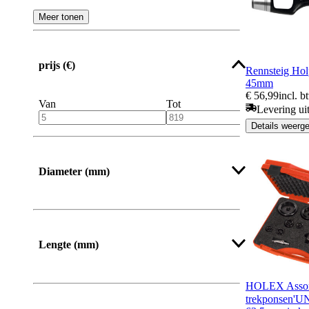
Meer tonen
prijs (€)
Rennsteig Holp
45mm
€ 56,99
incl. b
Van
Tot
Levering ui
Details weerg
Diameter (mm)
Meer tonen
Lengte (mm)
Van
Tot
HOLEX Assort
trekponsen'U