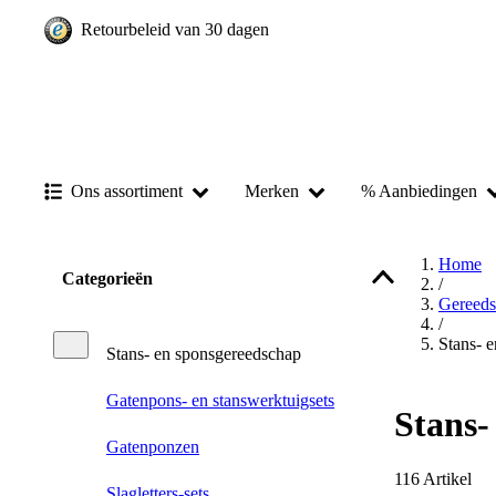
Retourbeleid van 30 dagen
Ons assortiment
Merken
% Aanbiedingen
Home
Categorieën
/
Gereed
/
Stans- 
Stans- en sponsgereedschap
Gatenpons- en stanswerktuigsets
Stans-
Gatenponzen
116
Artikel
Slagletters-sets