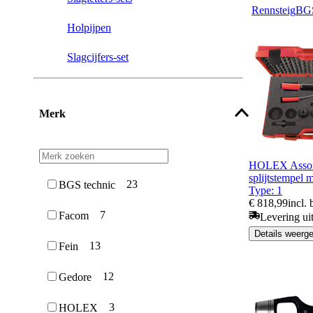
Rennsteig
BGS
Holpijpen
Slagcijfers-set
Merk
HOLEX Assort
splijtstempel 
23
BGS technic
Type: 1
€ 818,99
incl.
7
Facom
Levering ui
Details weerg
13
Fein
12
Gedore
3
HOLEX