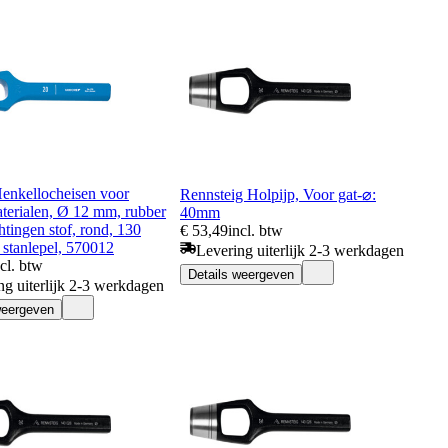
enkellocheisen voor
Rennsteig Holpijp, Voor gat-⌀:
terialen, Ø 12 mm, rubber
40mm
chtingen stof, rond, 130
€ 53,49
incl. btw
 stanlepel, 570012
Levering uiterlijk 2-3 werkdagen
ncl. btw
Details weergeven
ng uiterlijk 2-3 werkdagen
weergeven