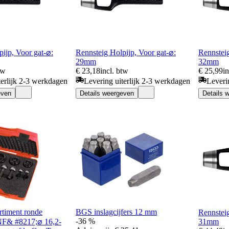
ijp, Voor gat-⌀:
Rennsteig Holpijp, Voor gat-⌀:
Rennsteig
29mm
32mm
tw
€ 23,18
incl. btw
€ 25,99
i
terlijk 2-3 werkdagen
Levering uiterlijk 2-3 werkdagen
Leveri
even
Details weergeven
Details 
iment ronde
BGS inslagcijfers 12 mm
Rennsteig
-36 %
NF& #8217;⌀ 16,2-
31mm