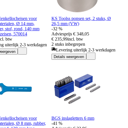
enkellocheisen voor
KS Toolss ponsen set, 2 stuks, Ø
aterialen, Ø 14 mm,
26,5 mm (VW)
eer, stof, rond, 140 mm
-32 %
nzeisen, 570014
Adviesprijs
€ 348,05
ncl. btw
€ 235,99
incl. btw
2 stuks inbegrepen
ng uiterlijk 2-3 werkdagen
Levering uiterlijk 2-3 werkdagen
weergeven
Details weergeven
enkellocheisen voor
BGS inslagletters 6 mm
terialen, Ø 8 mm, rubber,
-41 %