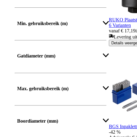
RUKO Plaatst
Min. gebruiksbereik (m)
6 Varianten
vanaf € 17,19
Levering ui
Details weerg
Gatdiameter (mm)
Meer tonen
Max. gebruiksbereik (m)
Boordiameter (mm)
BGS Inpaklet
-42 %