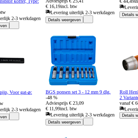
Adviesprijs
€ 25,41
ststof koffer, Type:
€ 44,49
i
€ 16,19
incl. btw
Leveri
 btw
Levering uiterlijk 2-3 werkdagen
Details 
terlijk 2-3 werkdagen
Details weergeven
even
BGS ponsen set 3 - 12 mm 9 dlg.
Roll Hen
ijp, Voor gat-⌀:
-48 %
2 Variant
Adviesprijs
€ 23,09
vanaf € 
tw
€ 11,99
incl. btw
Leverin
terlijk 2-3 werkdagen
Levering uiterlijk 2-3 werkdagen
Details 
even
Details weergeven