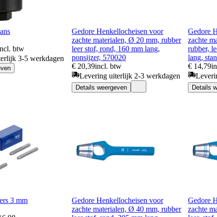
ans
Gedore Henkellocheisen voor
Gedore H
zachte materialen, Ø 20 mm, rubber
zachte m
incl. btw
leer stof, rond, 160 mm lang,
rubber, l
ponsijzer, 570020
lang, sta
terlijk 3-5 werkdagen
€ 20,39
incl. btw
€ 14,79
i
even
Levering uiterlijk 2-3 werkdagen
Leveri
Details weergeven
Details 
ters 3 mm
Gedore Henkellocheisen voor
Gedore H
zachte materialen, Ø 40 mm, rubber
zachte ma