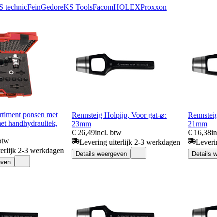
 technic
Fein
Gedore
KS Tools
Facom
HOLEX
Proxxon
iment ponsen met
Rennsteig Holpijp, Voor gat-⌀:
Rennsteig
met handhydrauliek,
23mm
21mm
€ 26,49
incl. btw
€ 16,38
i
 btw
Levering uiterlijk 2-3 werkdagen
Leveri
terlijk 2-3 werkdagen
Details weergeven
Details 
even