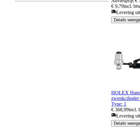
Adviesprijs
€ 
€ 9,79
incl. bt
Levering ui
Details weerg
HOLEX Handh
zwenkcilinder 
Type: 1
€ 368,99
incl.
Levering ui
Details weerg