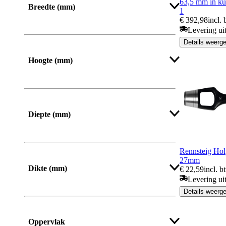
63,5 mm in kun
Breedte (mm)
1
€ 392,98
incl.
Levering ui
Van
Tot
Details weerg
Hoogte (mm)
Van
Tot
Diepte (mm)
Rennsteig Holp
27mm
Dikte (mm)
€ 22,59
incl. b
Levering ui
Details weerg
Oppervlak