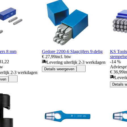
ters 8 mm
Gedore 2200-6 Slagcijfers 9-delig
KS Tools
€ 27,99
incl. btw
stempelse
31,22
-14 %
Levering uiterlijk 2-3 werkdagen
tw
Adviespri
Details weergeven
€ 36,99
i
terlijk 2-3 werkdagen
Leveri
even
Details 