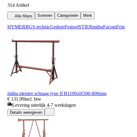
314
Artikel
Sorteren
Categorieën
Merk
Alle filters
HYMER
BGS technic
Gedore
Festool
STIER
müba
Facom
Fein
müba pleister schraag type II B1100xH500-800mm
€ 131,99
incl. btw
Levering uiterlijk 4-7 werkdagen
Details weergeven