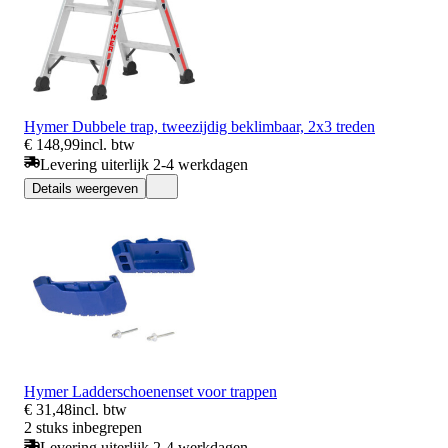
Hymer Dubbele trap, tweezijdig beklimbaar, 2x3 treden
€ 148,99
incl. btw
Levering uiterlijk 2-4 werkdagen
Details weergeven
Hymer Ladderschoenenset voor trappen
€ 31,48
incl. btw
2 stuks inbegrepen
Levering uiterlijk 2-4 werkdagen