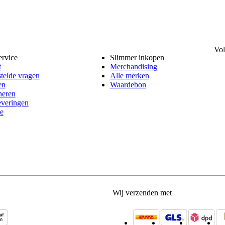
Vol
ervice
Slimmer inkopen
t
Merchandising
telde vragen
Alle merken
en
Waardebon
neren
everingen
e
Wij verzenden met