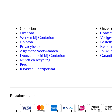
Contorion
Onze s
Over ons
Contac
Werken bij Contorion
Veelges
Colofon
Bestell
Privacybeleid
Retour
Algemene voorwaarden
Jouw l
Duurzaamheid bij Contorion
Garanti
Milieu en recycling
Pers
Klokkenluidersportaal
Betaalmethoden