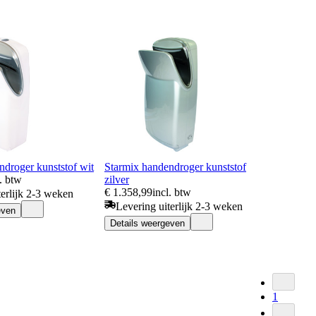
ndroger kunststof wit
Starmix handendroger kunststof
l. btw
zilver
€ 1.358,99
incl. btw
terlijk 2-3 weken
Levering uiterlijk 2-3 weken
even
Details weergeven
1