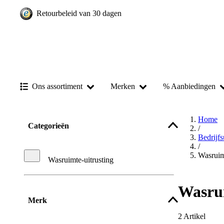
Retourbeleid van 30 dagen
Ons assortiment
Merken
% Aanbiedingen
Home
Categorieën
/
Bedrijf
/
Wasruim
Wasruimte-uitrusting
Wasrui
Merk
2
Artikel