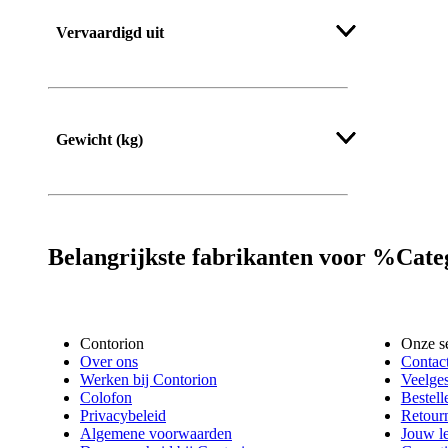
Vervaardigd uit
Gewicht (kg)
Belangrijkste fabrikanten voor %Ca
Contorion
Onze s
Over ons
Contac
Werken bij Contorion
Veelges
Colofon
Bestell
Privacybeleid
Retour
Algemene voorwaarden
Jouw l