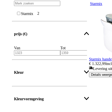
Starmix
2
Starmix
prijs (€)
Van
Tot
Starmix hande
€ 1.322,99
inc
Levering ui
Kleur
Details weerg
Kleurvormgeving