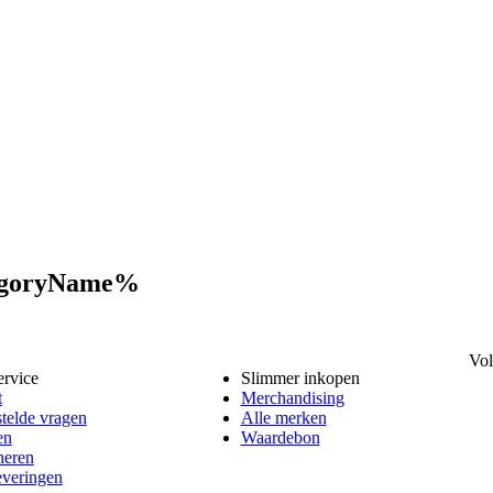
tegoryName%
Vol
ervice
Slimmer inkopen
t
Merchandising
telde vragen
Alle merken
en
Waardebon
neren
everingen