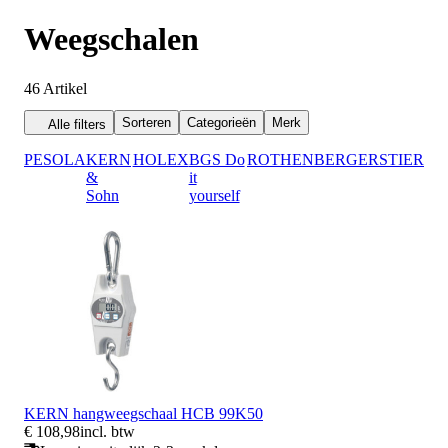
Weegschalen
46
Artikel
Sorteren
Categorieën
Merk
Alle filters
PESOLA
KERN
HOLEX
BGS Do
ROTHENBERGER
STIER
&
it
Sohn
yourself
KERN hangweegschaal HCB 99K50
€ 108,98
incl. btw