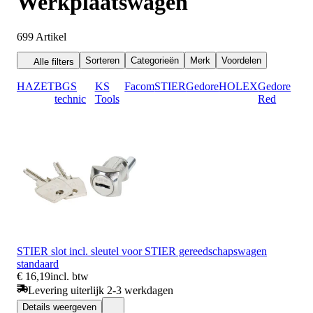
Werkplaatswagen
699
Artikel
Sorteren
Categorieën
Merk
Voordelen
Alle filters
HAZET
BGS
KS
Facom
STIER
Gedore
HOLEX
Gedore
technic
Tools
Red
STIER slot incl. sleutel voor STIER gereedschapswagen
standaard
€ 16,19
incl. btw
Levering uiterlijk 2-3 werkdagen
Details weergeven