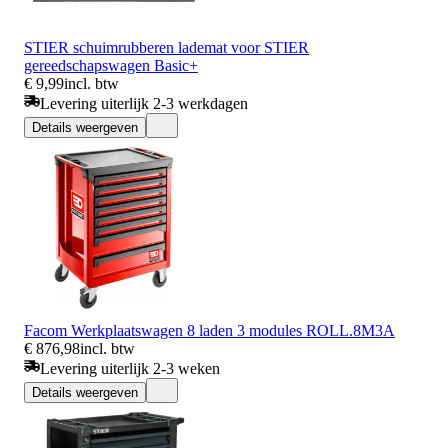
STIER schuimrubberen lademat voor STIER
gereedschapswagen Basic+
€ 9,99
incl. btw
Levering uiterlijk 2-3 werkdagen
Details weergeven
Facom Werkplaatswagen 8 laden 3 modules ROLL.8M3A
€ 876,98
incl. btw
Levering uiterlijk 2-3 weken
Details weergeven