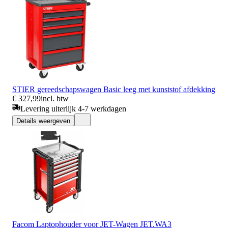
STIER gereedschapswagen Basic leeg met kunststof afdekking
€ 327,99
incl. btw
Levering uiterlijk 4-7 werkdagen
Details weergeven
Facom Laptophouder voor JET-Wagen JET.WA3