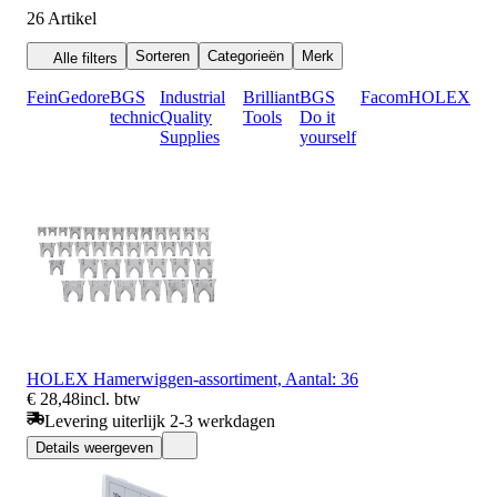
26
Artikel
Sorteren
Categorieën
Merk
Alle filters
Fein
Gedore
BGS
Industrial
Brilliant
BGS
Facom
HOLEX
technic
Quality
Tools
Do it
Supplies
yourself
HOLEX Hamerwiggen-assortiment, Aantal: 36
€ 28,48
incl. btw
Levering uiterlijk 2-3 werkdagen
Details weergeven