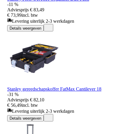
-11 %
Adviesprijs
€ 83,49
€ 73,99
incl. btw
Levering uiterlijk 2-3 werkdagen
Details weergeven
Stanley gereedschapskoffer FatMax Cantilever 18
-31 %
Adviesprijs
€ 82,10
€ 56,49
incl. btw
Levering uiterlijk 2-3 werkdagen
Details weergeven