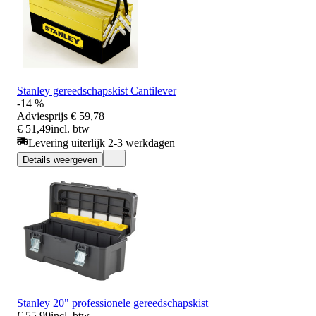
Stanley gereedschapskist Cantilever
-14 %
Adviesprijs
€ 59,78
€ 51,49
incl. btw
Levering uiterlijk 2-3 werkdagen
Details weergeven
Stanley 20" professionele gereedschapskist
€ 55,99
incl. btw