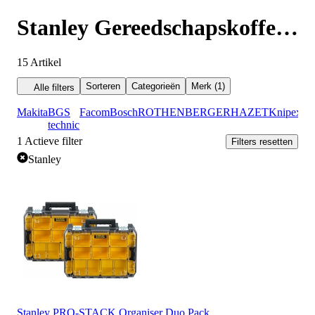
Stanley Gereedschapskoffer
leeg
15
Artikel
Sorteren
Categorieën
Merk (1)
Alle filters
Makita
BGS
Facom
Bosch
ROTHENBERGER
HAZET
Knipex
St
technic
1
Actieve filter
Filters resetten
Stanley
Stanley PRO-STACK Organiser Duo Pack