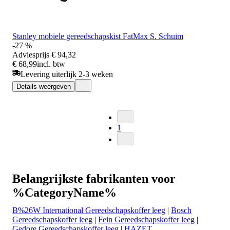
Stanley mobiele gereedschapskist FatMax S. Schuim
-27 %
Adviesprijs
€ 94,32
€ 68,99
incl. btw
Levering uiterlijk 2-3 weken
Details weergeven
1
Belangrijkste fabrikanten voor
%CategoryName%
B%26W International Gereedschapskoffer leeg
|
Bosch
Gereedschapskoffer leeg
|
Fein Gereedschapskoffer leeg
|
Gedore Gereedschapskoffer leeg
|
HAZET