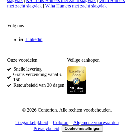
slagvlak
|
KS Tools Hamers met zacht slagvlak
|
Wera Hamers
met zacht slagvlak
|
Wiha Hamers met zacht slagvlak
Volg ons
Linkedin
Onze voordelen
Veilige aankopen
Snelle levering
Gratis verzending vanaf €
150
Retourbeleid van 30 dagen
©
2026
Contorion.
Alle rechten voorbehouden.
Toegankelijkheid
Colofon
Algemene voorwaarden
Privacybeleid
Cookie-instellingen