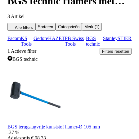
BGS technic Hamers met
zacht slagvlak
3
Artikel
Sorteren
Categorieën
Merk (1)
Alle filters
Facom
KS
Gedore
HAZET
PB Swiss
BGS
Stanley
STIER
Tools
Tools
technic
1
Actieve filter
Filters resetten
BGS technic
BGS terugslagvrije kunststof hamer-Ø 105 mm
-37 %
Adviesprijs
€ 98,33