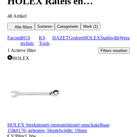
HOLEX Ratels en
vergrendelingen
48
Artikel
Sorteren
Categorieën
Merk (1)
Alle filters
Facom
BGS
KS
HAZET
Gedore
HOLEX
Stahlwille
Wera
technic
Tools
1
Actieve filter
Filters resetten
HOLEX
HOLEX Steeksleutel-/ringratelsleutel omschakelbaar
15&#176; gebogen, Sleutelwijdte: 19mm
€ 9,99
incl. btw