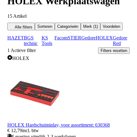
HOLEX Werkplaatswagen
15
Artikel
Sorteren
Categorieën
Merk (1)
Voordelen
Alle filters
HAZET
BGS
KS
Facom
STIER
Gedore
HOLEX
Gedore
technic
Tools
Red
1
Actieve filter
Filters resetten
HOLEX
HOLEX Hardschuiminlay, voor assortiment: 630368
€ 12,79
incl. btw
Levering uiterlijk 2-3 werkdagen